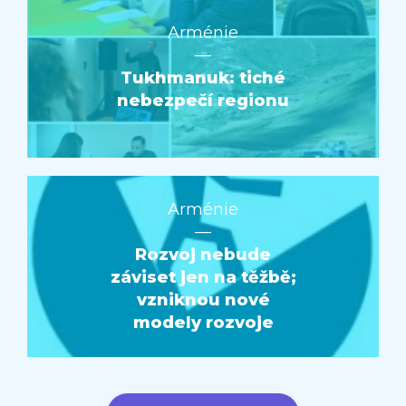
Arménie
—
Tukhmanuk: tiché
nebezpečí regionu
Arménie
—
Rozvoj nebude
záviset jen na těžbě;
vzniknou nové
modely rozvoje