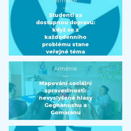
Arménie
—
Studenti za
dostupnou dopravu:
když se z
každodenního
problému stane
veřejné téma
Arménie
—
Mapování sociální
spravedlnosti:
nevyslyšené hlasy
Geghanushu a
Gomaranu