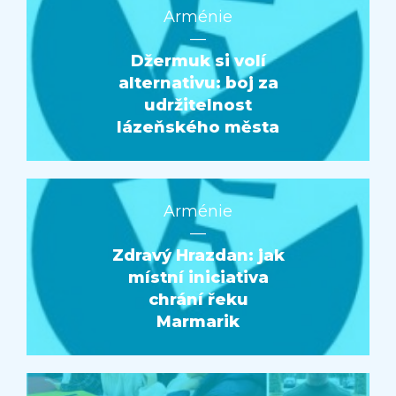
Arménie
—
Džermuk si volí
alternativu: boj za
udržitelnost
lázeňského města
Arménie
—
Zdravý Hrazdan: jak
místní iniciativa
chrání řeku
Marmarik