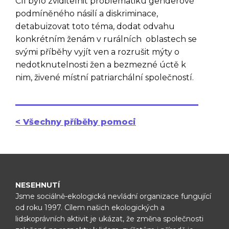
Cíl bylo zviditelnit problematiku genderově
podmíněného násilí a diskriminace,
detabuizovat toto téma, dodat odvahu
konkrétním ženám v rurálních oblastech se
svými příběhy vyjít ven a rozrušit mýty o
nedotknutelnosti žen a bezmezné úctě k
nim, živené místní patriarchální společností.
< Všechny příběhy pomoci
NESEHNUTÍ
Jsme sociálně-ekologická nevládní organizace fungující
od roku 1997.
Cílem našich ekologických a
lidskoprávních aktivit je ukázat, že změna
společnosti