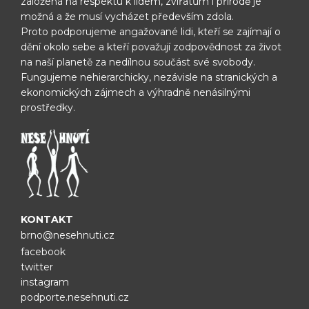
založená na respektu k lidem, zvířatům i přírodě je
možná
a že musí vycházet především zdola.
Proto podporujeme angažované lidi, kteří se zajímají o
dění okolo sebe
a kteří považují zodpovědnost za život
na naší planetě za nedílnou
součást své svobody.
Fungujeme nehierarchicky, nezávisle na
stranických a
ekonomických zájmech a výhradně nenásilnými
prostředky.
KONTAKT
brno@nesehnuti.cz
facebook
twitter
instagram
podporte.nesehnuti.cz