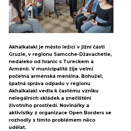
Akhalkalaki je město ležící v jižní části
Gruzie, v regionu Samcche-Džavachetie,
nedaleko od hranic s Tureckem a
Arménií. V municipalitě žije velmi
početná arménská menšina. Bohužel,
špatná správa odpadu v regionu
Akhalkalaki vedla k častému vzniku
nelegálních skládek a znečištění
životního prostředí. Novinářky a
aktivistky z organizace Open Borders se
rozhodly s tímto problémem něco
udělat.