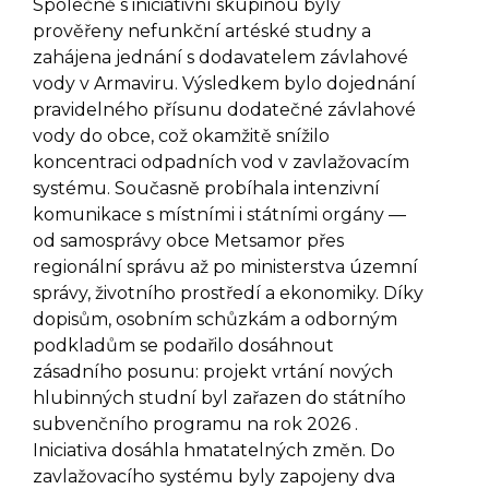
Společně s iniciativní skupinou byly
prověřeny nefunkční artéské studny a
zahájena jednání s dodavatelem závlahové
vody v Armaviru. Výsledkem bylo dojednání
pravidelného přísunu dodatečné závlahové
vody do obce, což okamžitě snížilo
koncentraci odpadních vod v zavlažovacím
systému. Současně probíhala intenzivní
komunikace s místními i státními orgány —
od samosprávy obce Metsamor přes
regionální správu až po ministerstva územní
správy, životního prostředí a ekonomiky. Díky
dopisům, osobním schůzkám a odborným
podkladům se podařilo dosáhnout
zásadního posunu: projekt vrtání nových
hlubinných studní byl zařazen do státního
subvenčního programu na rok 2026 .
Iniciativa dosáhla hmatatelných změn. Do
zavlažovacího systému byly zapojeny dva