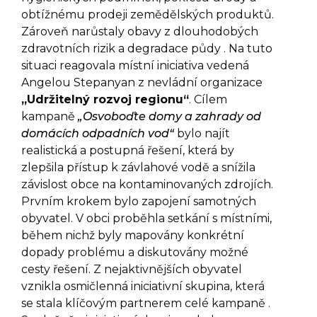
obtížnému prodeji zemědělských produktů.
Zároveň narůstaly obavy z dlouhodobých
zdravotních rizik a degradace půdy . Na tuto
situaci reagovala místní iniciativa vedená
Angelou Stepanyan z nevládní organizace
„Udržitelný rozvoj regionu“
. Cílem
kampaně
„Osvoboďte domy a zahrady od
domácích odpadních vod“
bylo najít
realistická a postupná řešení, která by
zlepšila přístup k závlahové vodě a snížila
závislost obce na kontaminovaných zdrojích.
Prvním krokem bylo zapojení samotných
obyvatel. V obci proběhla setkání s místními,
během nichž byly mapovány konkrétní
dopady problému a diskutovány možné
cesty řešení. Z nejaktivnějších obyvatel
vznikla osmičlenná iniciativní skupina, která
se stala klíčovým partnerem celé kampaně .