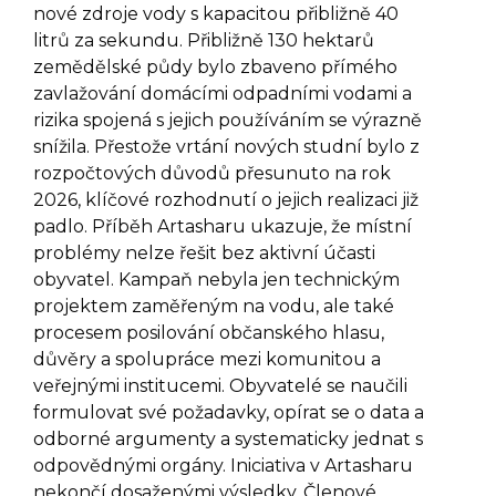
nové zdroje vody s kapacitou přibližně 40
litrů za sekundu. Přibližně 130 hektarů
zemědělské půdy bylo zbaveno přímého
zavlažování domácími odpadními vodami a
rizika spojená s jejich používáním se výrazně
snížila. Přestože vrtání nových studní bylo z
rozpočtových důvodů přesunuto na rok
2026, klíčové rozhodnutí o jejich realizaci již
padlo. Příběh Artasharu ukazuje, že místní
problémy nelze řešit bez aktivní účasti
obyvatel. Kampaň nebyla jen technickým
projektem zaměřeným na vodu, ale také
procesem posilování občanského hlasu,
důvěry a spolupráce mezi komunitou a
veřejnými institucemi. Obyvatelé se naučili
formulovat své požadavky, opírat se o data a
odborné argumenty a systematicky jednat s
odpovědnými orgány. Iniciativa v Artasharu
nekončí dosaženými výsledky. Členové