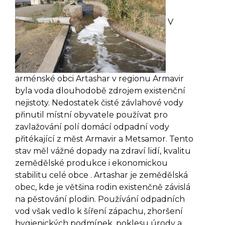
V
arménské obci Artashar v regionu Armavir
byla voda dlouhodobě zdrojem existenční
nejistoty. Nedostatek čisté závlahové vody
přinutil místní obyvatele používat pro
zavlažování polí domácí odpadní vody
přitékající z měst Armavir a Metsamor. Tento
stav měl vážné dopady na zdraví lidí, kvalitu
zemědělské produkce i ekonomickou
stabilitu celé obce . Artashar je zemědělská
obec, kde je většina rodin existenčně závislá
na pěstování plodin. Používání odpadních
vod však vedlo k šíření zápachu, zhoršení
hygienických podmínek, poklesu úrody a