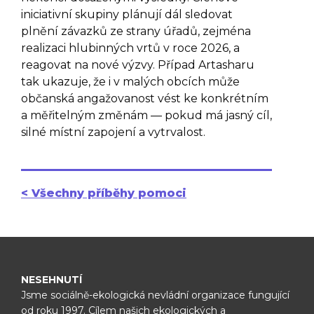
iniciativní skupiny plánují dál sledovat
plnění závazků ze strany úřadů, zejména
realizaci hlubinných vrtů v roce 2026, a
reagovat na nové výzvy. Případ Artasharu
tak ukazuje, že i v malých obcích může
občanská angažovanost vést ke konkrétním
a měřitelným změnám — pokud má jasný cíl,
silné místní zapojení a vytrvalost.
< Všechny příběhy pomoci
NESEHNUTÍ
Jsme sociálně-ekologická nevládní organizace fungující
od roku 1997.
Cílem našich ekologických a