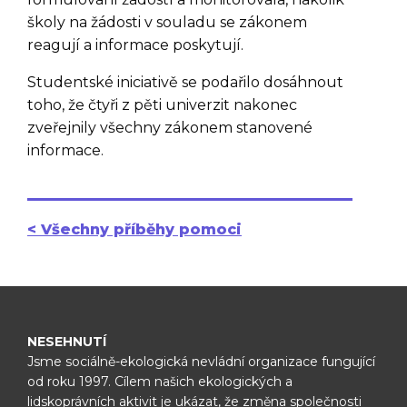
školy na žádosti v souladu se zákonem
reagují a informace poskytují.
Studentské iniciativě se podařilo dosáhnout
toho, že čtyři z pěti univerzit nakonec
zveřejnily všechny zákonem stanovené
informace.
< Všechny příběhy pomoci
NESEHNUTÍ
Jsme sociálně-ekologická nevládní organizace fungující
od roku 1997.
Cílem našich ekologických a
lidskoprávních aktivit je ukázat, že změna
společnosti