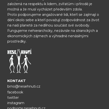
založená na respektu k lidem, zvířatům i přírodě je
možná
a že musí vycházet především zdola.
Proto podporujeme angažované lidi, kteří se zajímají o
dění okolo sebe
a kteří považují zodpovědnost za život
na naší planetě za nedílnou
součást své svobody.
Fungujeme nehierarchicky, nezávisle na
stranických a
ekonomických zájmech a výhradně nenásilnými
prostředky.
KONTAKT
brno@nesehnuti.cz
facebook
twitter
instagram
podporte.nesehnuti.cz