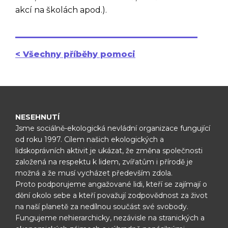
akcí na školách apod.).
< Všechny příběhy pomoci
NESEHNUTÍ
Jsme sociálně-ekologická nevládní organizace fungující
od roku 1997.
Cílem našich ekologických a
lidskoprávních aktivit je ukázat, že změna
společnosti
založená na respektu k lidem, zvířatům i přírodě je
možná
a že musí vycházet především zdola.
Proto podporujeme angažované lidi, kteří se zajímají o
dění okolo sebe
a kteří považují zodpovědnost za život
na naší planetě za nedílnou
součást své svobody.
Fungujeme nehierarchicky, nezávisle na
stranických a