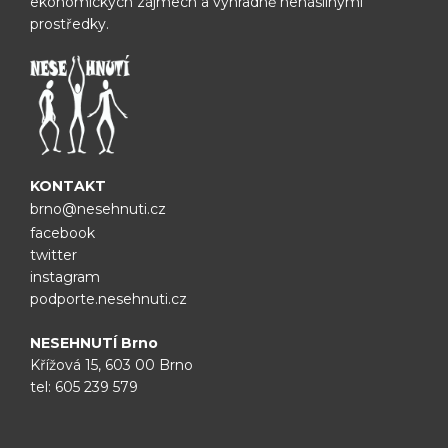
ekonomických zájmech a výhradně nenásilnými
prostředky.
KONTAKT
brno@nesehnuti.cz
facebook
twitter
instagram
podporte.nesehnuti.cz
NESEHNUTÍ Brno
Křížová 15, 603 00 Brno
tel:
605 239 579