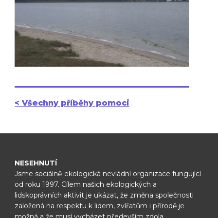
< Všechny příběhy pomoci
NESEHNUTÍ
Jsme sociálně-ekologická nevládní organizace fungující
od roku 1997.
Cílem našich ekologických a
lidskoprávních aktivit je ukázat, že změna
společnosti
založená na respektu k lidem, zvířatům i přírodě je
možná
a že musí vycházet především zdola.