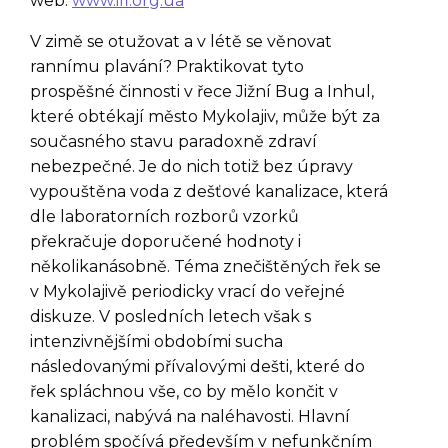
web:
www
.ifl.org.ua
V zimě se otužovat a v létě se věnovat
rannímu plavání? Praktikovat tyto
prospěšné činnosti v řece Jižní Bug a Inhul,
které obtékají město Mykolajiv, může být za
současného stavu paradoxně zdraví
nebezpečné. Je do nich totiž bez úpravy
vypouštěna voda z dešťové kanalizace, která
dle laboratorních rozborů vzorků
překračuje doporučené hodnoty i
několikanásobně. Téma znečištěných řek se
v Mykolajivě periodicky vrací do veřejné
diskuze. V posledních letech však s
intenzivnějšími obdobími sucha
následovanými přívalovými dešti, které do
řek spláchnou vše, co by mělo končit v
kanalizaci, nabývá na naléhavosti. Hlavní
problém spočívá především v nefunkčním