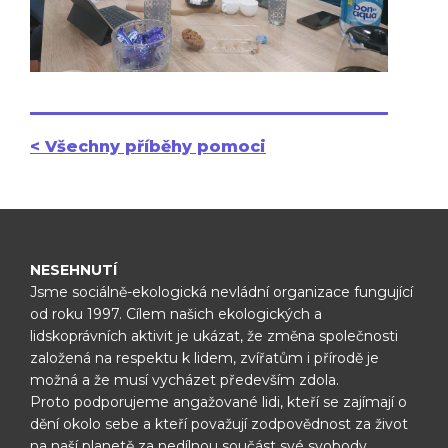
< Všechny příběhy pomoci
NESEHNUTÍ
Jsme sociálně-ekologická nevládní organizace fungující
od roku 1997.
Cílem našich ekologických a
lidskoprávních aktivit je ukázat, že změna
společnosti
založená na respektu k lidem, zvířatům i přírodě je
možná
a že musí vycházet především zdola.
Proto podporujeme angažované lidi, kteří se zajímají o
dění okolo sebe
a kteří považují zodpovědnost za život
na naší planetě za nedílnou
součást své svobody.