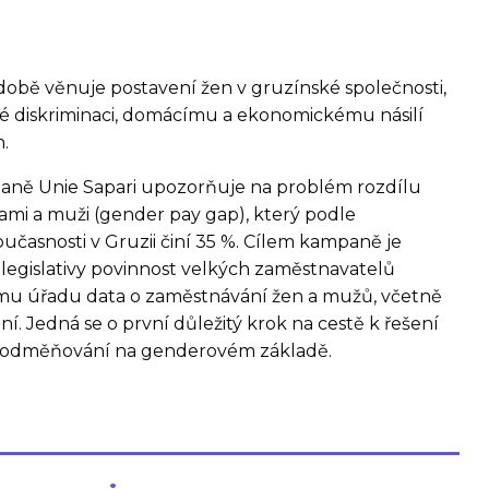
době věnuje postavení žen v gruzínské společnosti,
diskriminaci, domácímu a ekonomickému násilí
.
paně Unie Sapari upozorňuje na problém rozdílu
mi a muži (gender pay gap), který podle
učasnosti v Gruzii činí 35 %. Cílem kampaně je
 legislativy povinnost velkých zaměstnavatelů
ému úřadu data o zaměstnávání žen a mužů, včetně
. Jedná se o první důležitý krok na cestě k řešení
odměňování na genderovém základě.