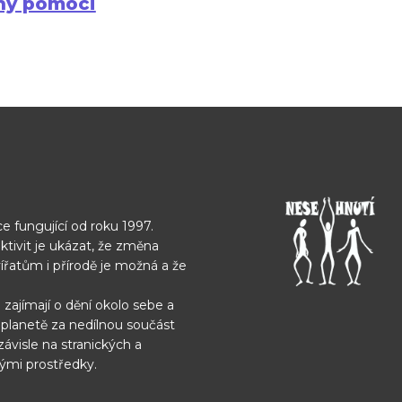
hy pomoci
e fungující od roku 1997.
ktivit je ukázat, že změna
vířatům i přírodě je možná
a že
 zajímají o dění okolo sebe
a
í planetě za nedílnou
součást
závisle na
stranických a
nými
prostředky.