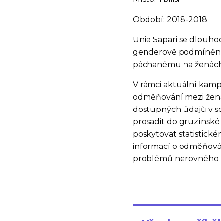
Období: 2018-2018
Unie Sapari se dlouho
genderově podmíněné 
páchanému na ženách
V rámci aktuální kam
odměňování mezi žena
dostupných údajů v so
prosadit do gruzínské
poskytovat statistick
informací o odměňování
problémů nerovného 