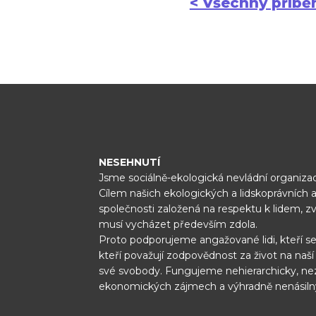
< Všechny příbě
NESEHNUTÍ
Jsme sociálně-ekologická nevládní organizac
Cílem našich ekologických a lidskoprávních a
společnosti založená na respektu k lidem, z
musí vycházet především zdola.
Proto podporujeme angažované lidi, kteří se
kteří považují zodpovědnost za život na naš
své svobody. Fungujeme nehierarchicky, ne
ekonomických zájmech a výhradně nenásil