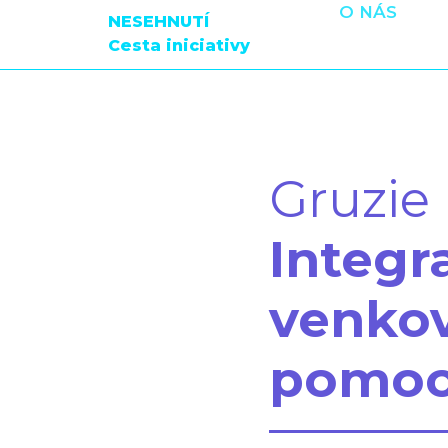
O NÁS
NESEHNUTÍ
Cesta iniciativy
Gruzie
Integr
venko
pomocí