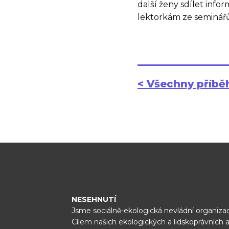
další ženy sdílet inf
lektorkám ze seminářů
< Všechny příbě
NESEHNUTÍ
Jsme sociálně-ekologická nevládní organizac
Cílem našich ekologických a lidskoprávních a