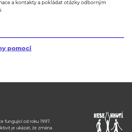
ormace a kontakty a pokládat otázky odborným
.
hy pomoci
e fungující od roku 1997.
ktivit je ukázat, že změna