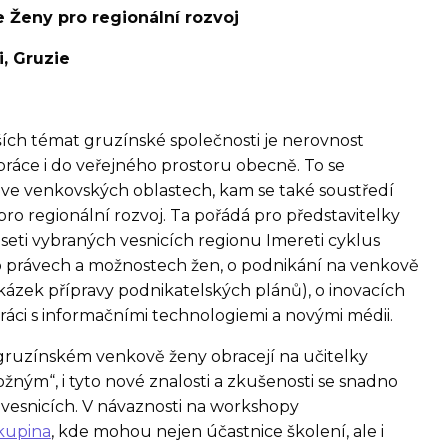
 Ženy pro regionální rozvoj
i, Gruzie
ích témat gruzínské společnosti je nerovnost
práce i do veřejného prostoru obecně. To se
e ve venkovských oblastech, kam se také soustředí
 pro regionální rozvoj. Ta pořádá pro představitelky
seti vybraných vesnicích regionu Imereti cyklus
o právech a možnostech žen, o podnikání na venkově
kázek přípravy podnikatelských plánů), o inovacích
práci s informačními technologiemi a novými médii.
a gruzínském venkově ženy obracejí na učitelky
žným“, i tyto nové znalosti a zkušenosti se snadno
 vesnicích. V návaznosti na workshopy
kupina
, kde mohou nejen účastnice školení, ale i