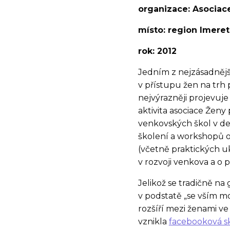
organizace: Asociace
místo: region Imeret
rok: 2012
Jedním z nejzásadnějš
v přístupu žen na trh 
nejvýrazněji projevuj
aktivita asociace Ženy
venkovských škol v de
školení a workshopů 
(včetně praktických u
v rozvoji venkova a o 
Jelikož se tradičně n
v podstatě „se vším mo
rozšíří mezi ženami ve
vznikla
facebooková s