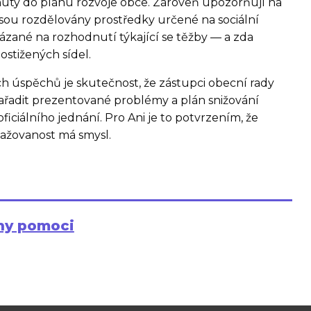
rnuty do plánu rozvoje obce. Zároveň upozorňují na
jsou rozdělovány prostředky určené na sociální
zané na rozhodnutí týkající se těžby — a zda
ostižených sídel.
 úspěchů je skutečnost, že zástupci obecní rady
 zařadit prezentované problémy a plán snižování
ciálního jednání. Pro Ani je to potvrzením, že
ažovanost má smysl.
hy pomoci