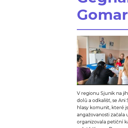
Gomar
V regionu Sjunik na j
dolů a odkališť, se Ani
hlasy komunit, které j
angažovanosti začala u
organizovala petiční 