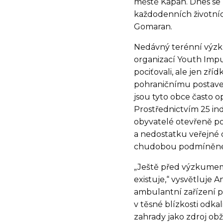
městě Kapan. Dnes se 
každodenních životní
Gomaran.
Nedávný terénní výzku
organizací Youth Impu
pociťovali, ale jen zř
pohraničnímu postaven
jsou tyto obce často o
Prostřednictvím 25 in
obyvatelé otevřeně po
a nedostatku veřejné 
chudobou podmíněné b
„Ještě před výzkumem 
existuje,“ vysvětluje 
ambulantní zařízení po
v těsné blízkosti odka
zahrady jako zdroj obži