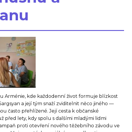
anu
ihu Arménie, kde každodenní život formuje blízkost
 Sargsyan a její tým snaží zviditelnit něco jiného —
sou často přehlížené. Její cesta k občanské
ž před lety, kdy spolu s dalšími mladými lidmi
kampaň proti otevření nového těžebního závodu ve