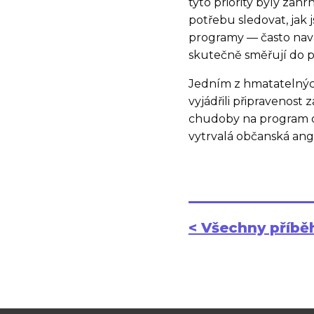
tyto priority byly zah
potřebu sledovat, jak 
programy — často navá
skutečně směřují do p
Jedním z hmatatelných
vyjádřili připravenost
chudoby na program ofi
vytrvalá občanská ang
< Všechny příbě