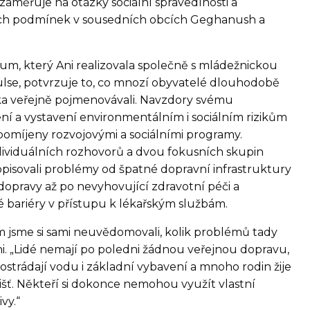
zaměřuje na otázky sociální spravedlnosti a
ch podmínek v sousedních obcích Geghanush a
m, který Ani realizovala společně s mládežnickou
lse, potvrzuje to, co mnozí obyvatelé dlouhodobě
ídka veřejně pojmenovávali. Navzdory svému
í a vystavení environmentálním i sociálním rizikům
pomíjeny rozvojovými a sociálními programy.
dividuálních rozhovorů a dvou fokusních skupin
pisovali problémy od špatné dopravní infrastruktury
dopravy až po nevyhovující zdravotní péči a
ariéry v přístupu k lékařským službám.
jsme si sami neuvědomovali, kolik problémů tady
Ani. „Lidé nemají po poledni žádnou veřejnou dopravu,
strádají vodu i základní vybavení a mnoho rodin žije
lišť. Někteří si dokonce nemohou využít vlastní
vy.“