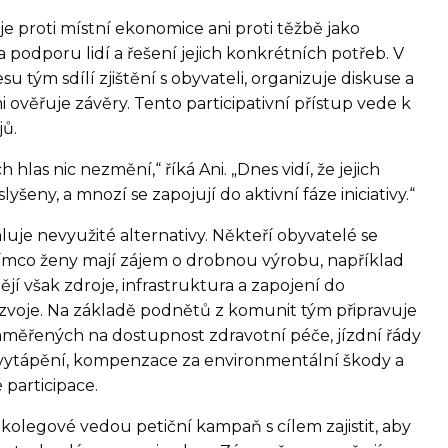
je proti místní ekonomice ani proti těžbě jako
 podporu lidí a řešení jejich konkrétních potřeb. V
 tým sdílí zjištění s obyvateli, organizuje diskuse a
ověřuje závěry. Tento participativní přístup vede k
jů.
jich hlas nic nezmění,“ říká Ani. „Dnes vidí, že jejich
šeny, a mnozí se zapojují do aktivní fáze iniciativy.“
je nevyužité alternativy. Někteří obyvatelé se
tímco ženy mají zájem o drobnou výrobu, například
í však zdroje, infrastruktura a zapojení do
zvoje. Na základě podnětů z komunit tým připravuje
měřených na dostupnost zdravotní péče, jízdní řády
c, vytápění, kompenzace za environmentální škody a
participace.
í kolegové vedou petiční kampaň s cílem zajistit, aby