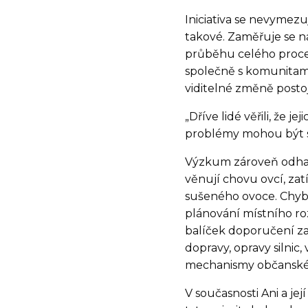
Iniciativa se nevymezu
takové. Zaměřuje se na
průběhu celého procesu
společně s komunitami 
viditelné změně posto
„Dříve lidé věřili, že je
problémy mohou být sly
Výzkum zároveň odhalu
věnují chovu ovcí, za
sušeného ovoce. Chyběj
plánování místního ro
balíček doporučení za
dopravy, opravy silni
mechanismy občanské 
V současnosti Ani a jej