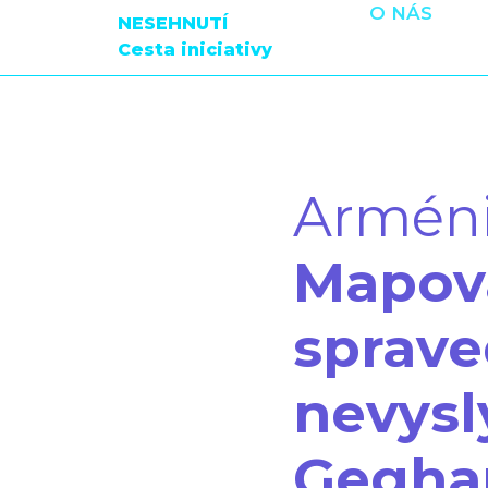
O NÁS
NESEHNUTÍ
Cesta iniciativy
Armén
Mapová
sprave
nevysl
Gegha