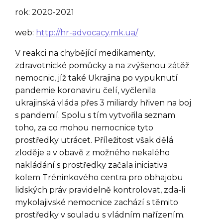
rok: 2020-2021
web:
http://hr-advocacy.mk.ua/
V reakci na chybějící medikamenty,
zdravotnické pomůcky a na zvýšenou zátěž
nemocnic, jíž také Ukrajina po vypuknutí
pandemie koronaviru čelí, vyčlenila
ukrajinská vláda přes 3 miliardy hřiven na boj
s pandemií. Spolu s tím vytvořila seznam
toho, za co mohou nemocnice tyto
prostředky utrácet. Příležitost však dělá
zloděje a v obavě z možného nekalého
nakládání s prostředky začala iniciativa
kolem Tréninkového centra pro obhajobu
lidských práv pravidelně kontrolovat, zda-li
mykolajivské nemocnice zachází s těmito
prostředky v souladu s vládním nařízením.