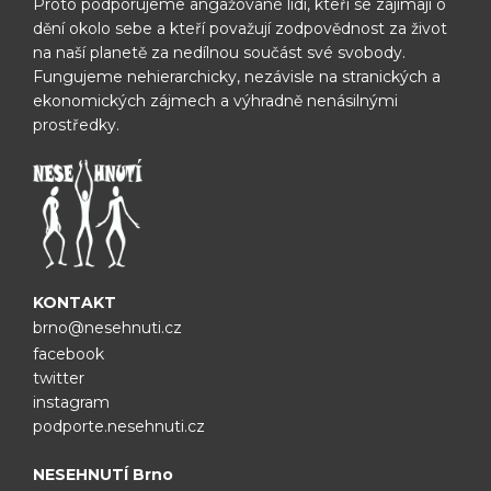
Proto podporujeme angažované lidi, kteří se zajímají o
dění okolo sebe
a kteří považují zodpovědnost za život
na naší planetě za nedílnou
součást své svobody.
Fungujeme nehierarchicky, nezávisle na
stranických a
ekonomických zájmech a výhradně nenásilnými
prostředky.
KONTAKT
brno@nesehnuti.cz
facebook
twitter
instagram
podporte.nesehnuti.cz
NESEHNUTÍ Brno