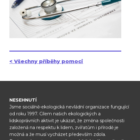
< Všechny příběhy pomoci
NESEHNUTÍ
Jsme sociálně-ekologická nevládní organizace fungující
od roku 1997.
Cílem našich ekologických a
lidskoprávních aktivit je ukázat, že změna
společnosti
založená na respektu k lidem, zvířatům i přírodě je
možná
a že musí vycházet především zdola.