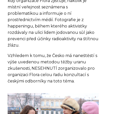
kdy organizace Flora zjišťuje, nakolik je
místní veřejnost seznámena s
problematikou a informuje o ní
prostřednictvím médií. Fotografie je z
happeningu, během kterého aktivistky
rozdávaly na ulici lidem jodovanou sůl jako
prevenci před účinky radioaktivity na štítnou
žlázu.
Vzhledem k tomu, že Česko má naneštěstí s
výše uvedenou metodou těžby uranu
zkušenosti, NESEHNUTÍ zorganizovalo pro
organizaci Flora celou řadu konzultací s
českými odborníky na toto téma.