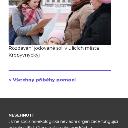
Rozdávání jodované soli v ulicích města
Kropyvnyckyj.
< Všechny příběhy pomoci
NESEHNUTÍ
Jsme sociálně-ekologická nevládní organizace fungující
od roku 1997.
Cílem našich ekologických a