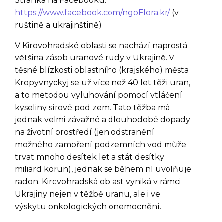
Stránka na Facebooku:
https://www.facebook.com/ngoFlora.kr/
(v
ruštině a ukrajinštině)
V Kirovohradské oblasti se nachází naprostá
většina zásob uranové rudy v Ukrajině. V
těsné blízkosti oblastního (krajského) města
Kropyvnyckyj se už více než 40 let těží uran,
a to metodou vyluhování pomocí vtláčení
kyseliny sírové pod zem. Tato těžba má
jednak velmi závažné a dlouhodobé dopady
na životní prostředí (jen odstranění
možného zamoření podzemních vod může
trvat mnoho desítek let a stát desítky
miliard korun), jednak se během ní uvolňuje
radon. Kirovohradská oblast vyniká v rámci
Ukrajiny nejen v těžbě uranu, ale i ve
výskytu onkologických onemocnění.