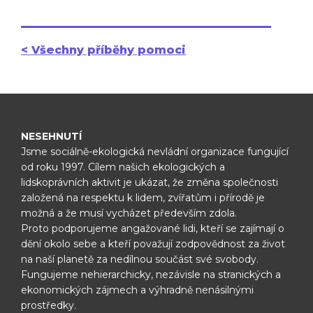
< Všechny příběhy pomoci
NESEHNUTÍ
Jsme sociálně-ekologická nevládní organizace fungující
od roku 1997.
Cílem našich ekologických a
lidskoprávních aktivit je ukázat, že změna
společnosti
založená na respektu k lidem, zvířatům i přírodě je
možná
a že musí vycházet především zdola.
Proto podporujeme angažované lidi, kteří se zajímají o
dění okolo sebe
a kteří považují zodpovědnost za život
na naší planetě za nedílnou
součást své svobody.
Fungujeme nehierarchicky, nezávisle na
stranických a
ekonomických zájmech a výhradně nenásilnými
prostředky.