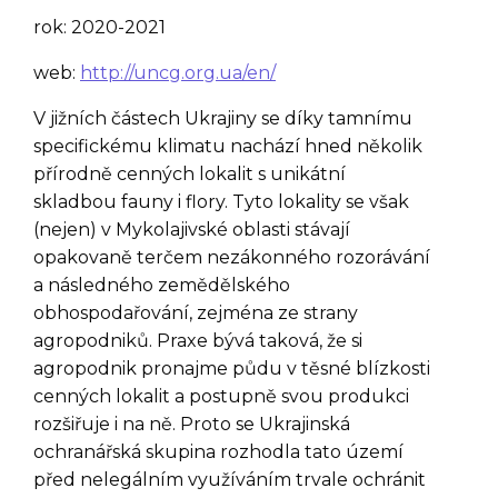
rok: 2020-2021
web:
http://uncg.org.ua/en/
V jižních částech Ukrajiny se díky tamnímu
specifickému klimatu nachází hned několik
přírodně cenných lokalit s unikátní
skladbou fauny i flory. Tyto lokality se však
(nejen) v Mykolajivské oblasti stávají
opakovaně terčem nezákonného rozorávání
a následného zemědělského
obhospodařování, zejména ze strany
agropodniků. Praxe bývá taková, že si
agropodnik pronajme půdu v těsné blízkosti
cenných lokalit a postupně svou produkci
rozšiřuje i na ně. Proto se Ukrajinská
ochranářská skupina rozhodla tato území
před nelegálním využíváním trvale ochránit