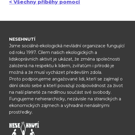
< Všechny příběhy pomoci
NESEHNUTÍ
Jsme sociálně-ekologická nevládní organizace fungující
od roku 1997.
Cílem našich ekologických a
lidskoprávních aktivit je ukázat, že změna
společnosti
založená na respektu k lidem, zvířatům i přírodě je
možná
a že musí vycházet především zdola.
Proto podporujeme angažované lidi, kteří se zajímají o
dění okolo sebe
a kteří považují zodpovědnost za život
na naší planetě za nedílnou
součást své svobody.
Fungujeme nehierarchicky, nezávisle na
stranických a
ekonomických zájmech a výhradně nenásilnými
prostředky.