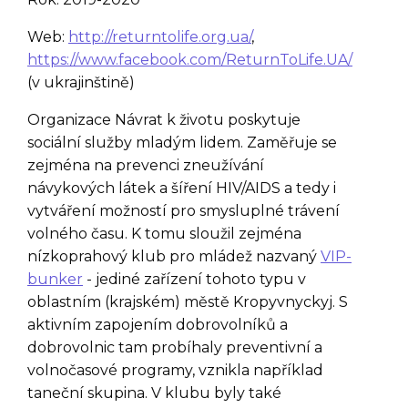
Web:
http://returntolife.org.ua/
,
https://www.facebook.com/ReturnToLife.UA/
(v ukrajinštině)
Organizace Návrat k životu poskytuje
sociální služby mladým lidem. Zaměřuje se
zejména na prevenci zneužívání
návykových látek a šíření HIV/AIDS a tedy i
vytváření možností pro smysluplné trávení
volného času. K tomu sloužil zejména
nízkoprahový klub pro mládež nazvaný
VIP-
bunker
- jediné zařízení tohoto typu v
oblastním (krajském) městě Kropyvnyckyj. S
aktivním zapojením dobrovolníků a
dobrovolnic tam probíhaly preventivní a
volnočasové programy, vznikla například
taneční skupina. V klubu byly také