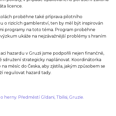
áta licence.
lách proběhne také příprava pilotního
o rizicích gamblerství, ten by měl být inspirován
mi programy na toto téma. Program proběhne
íž výzkum ukáže na nejzávažnější problémy s hraním
ci hazardu v Gruzii jsme podpořili nejen finančně,
ké sdružení strategicky naplánovat. Koordinátorka
na měsíc do Česka, aby zjistila, jakým způsobem se
aží regulovat hazard tady.