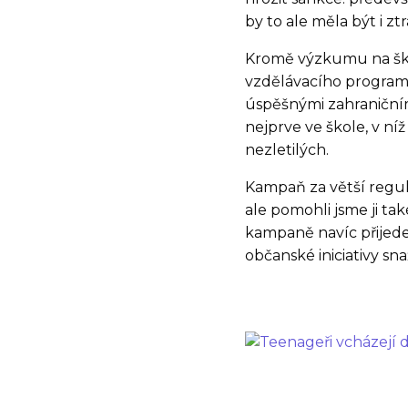
by to ale měla být i ztr
Kromě výzkumu na ško
vzdělávacího programu 
úspěšnými zahraniční
nejprve ve škole, v n
nezletilých.
Kampaň za větší regula
ale pomohli jsme ji ta
kampaně navíc přijede 
občanské iniciativy sn