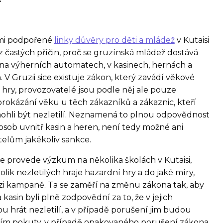
mi podpořené
linky důvěry pro děti a mládež
v Kutaisi
z častých příčin, proč se gruzínská mládež dostává
 na výherních automatech, v kasinech, hernách a
 V Gruzii sice existuje zákon, který zavádí věkové
hry, provozovatelé jsou podle něj ale pouze
rokázání věku u těch zákazníků a zákaznic, kteří
 mohli být nezletilí. Neznamená to plnou odpovědnost
osob uvnitř kasin a heren, není tedy možné ani
elům jakékoliv sankce.
ve provede výzkum na několika školách v Kutaisi,
olik nezletilých hraje hazardní hry a do jaké míry,
fázi kampaně. Ta se zaměří na změnu zákona tak, aby
kasin byli plně zodpovědní za to, že v jejich
hrát nezletilí, a v případě porušení jim budou
vším pokuty, v případě opakovaného porušení zákona