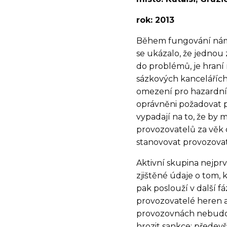
rok: 2013
Během fungování ná
se ukázalo, že jednou 
do problémů, je hraní
sázkových kancelářích.
omezení pro hazardní 
oprávněni požadovat p
vypadají na to, že by
provozovatelů za věk 
stanovovat provozovat
Aktivní skupina nejpr
zjištěné údaje o tom, k
pak poslouží v další 
provozovatelé heren a 
provozovnách nebudou 
hrozit sankce: přede