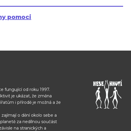
hy pomoci
e fungující od roku 1997.
ktivit je ukázat, že změna
vířatům i přírodě je možná
a že
 zajímají o dění okolo sebe
a
í planetě za nedílnou
součást
závisle na
stranických a