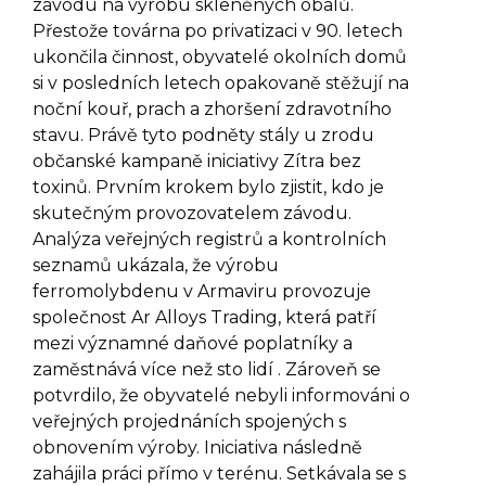
závodu na výrobu skleněných obalů.
Přestože továrna po privatizaci v 90. letech
ukončila činnost, obyvatelé okolních domů
si v posledních letech opakovaně stěžují na
noční kouř, prach a zhoršení zdravotního
stavu. Právě tyto podněty stály u zrodu
občanské kampaně iniciativy Zítra bez
toxinů. Prvním krokem bylo zjistit, kdo je
skutečným provozovatelem závodu.
Analýza veřejných registrů a kontrolních
seznamů ukázala, že výrobu
ferromolybdenu v Armaviru provozuje
společnost Ar Alloys Trading, která patří
mezi významné daňové poplatníky a
zaměstnává více než sto lidí . Zároveň se
potvrdilo, že obyvatelé nebyli informováni o
veřejných projednáních spojených s
obnovením výroby. Iniciativa následně
zahájila práci přímo v terénu. Setkávala se s