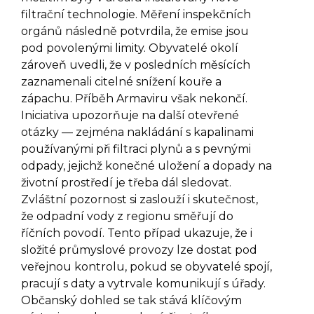
filtrační technologie. Měření inspekčních
orgánů následně potvrdila, že emise jsou
pod povolenými limity. Obyvatelé okolí
zároveň uvedli, že v posledních měsících
zaznamenali citelné snížení kouře a
zápachu. Příběh Armaviru však nekončí.
Iniciativa upozorňuje na další otevřené
otázky — zejména nakládání s kapalinami
používanými při filtraci plynů a s pevnými
odpady, jejichž konečné uložení a dopady na
životní prostředí je třeba dál sledovat.
Zvláštní pozornost si zaslouží i skutečnost,
že odpadní vody z regionu směřují do
říčních povodí. Tento případ ukazuje, že i
složité průmyslové provozy lze dostat pod
veřejnou kontrolu, pokud se obyvatelé spojí,
pracují s daty a vytrvale komunikují s úřady.
Občanský dohled se tak stává klíčovým