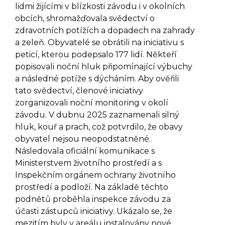
lidmi žijícími v blízkosti závodu i v okolních
obcích, shromažďovala svědectví o
zdravotních potížích a dopadech na zahrady
a zeleň. Obyvatelé se obrátili na iniciativu s
peticí, kterou podepsalo 177 lidí. Někteří
popisovali noční hluk připomínající výbuchy
a následné potíže s dýcháním. Aby ověřili
tato svědectví, členové iniciativy
zorganizovali noční monitoring v okolí
závodu. V dubnu 2025 zaznamenali silný
hluk, kouř a prach, což potvrdilo, že obavy
obyvatel nejsou neopodstatněné.
Následovala oficiální komunikace s
Ministerstvem životního prostředí a s
Inspekčním orgánem ochrany životního
prostředí a podloží. Na základě těchto
podnětů proběhla inspekce závodu za
účasti zástupců iniciativy. Ukázalo se, že
mezitím byly v areálu instalovány nové