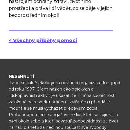
nástrojem ochrany zdraví, životního
prostředí a práva lidí vědět, co se děje v jejich
bezprostředním okolí.
< Všechny příběhy pomoci
NESEHNUTÍ
Jsme sociálně-ekologická nevládní organizace fungující
od roku 1997.
Cílem našich ekologických a
lidskoprávních aktivit je ukázat, že změna
společnosti
založená na respektu k lidem, zvířatům i přírodě je
možná
a že musí vycházet především zdola.
Proto podporujeme angažované lidi, kteří se zajímají o
dění okolo sebe
a kteří považují zodpovědnost za život
na naší planetě za nedílnou
součást své svobody.