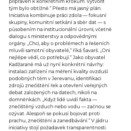
připraven k konkrétním krokům. Vytvořit
tým bylo obtížné.“ Přesto má jasný plán.
Iniciativa kombinuje práci zdola — fokusní
skupiny, komunitní setkání a sběr dat — s
působením na institucionální úrovni, včetně
dialogu s ministerstvy a odpovědnými
orgány. „Chci, aby o problémech a řešeních
mluvili samotní obyvatelé,“ říká Šavarš. „Oni
nejlépe vědí, co potřebují.“ Jako obyvatel
Kadžaraně má už nyní konkrétní návrhy:
instalaci zařízení na měření kvality ovzduší
podobných těm v Jerevanu, identifikaci
zdrojů znečištění řek a otevření veřejných
debat založených na datech, nikoli na
domněnkách. „Když lidé uvidí fakta —
znečištěný vzduch nebo vodu — začnou se
ozývat. Alespoň se pokusí bojovat proti
prachu, znečištění a zanedbávání.“ V jádru
iniciativy stojí požadavek transparentnosti.