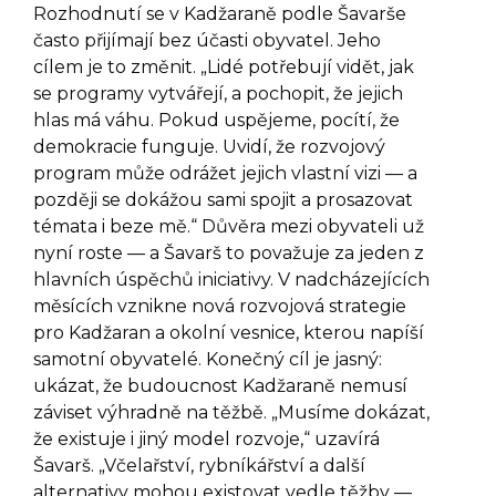
Rozhodnutí se v Kadžaraně podle Šavarše
často přijímají bez účasti obyvatel. Jeho
cílem je to změnit. „Lidé potřebují vidět, jak
se programy vytvářejí, a pochopit, že jejich
hlas má váhu. Pokud uspějeme, pocítí, že
demokracie funguje. Uvidí, že rozvojový
program může odrážet jejich vlastní vizi — a
později se dokážou sami spojit a prosazovat
témata i beze mě.“ Důvěra mezi obyvateli už
nyní roste — a Šavarš to považuje za jeden z
hlavních úspěchů iniciativy. V nadcházejících
měsících vznikne nová rozvojová strategie
pro Kadžaran a okolní vesnice, kterou napíší
samotní obyvatelé. Konečný cíl je jasný:
ukázat, že budoucnost Kadžaraně nemusí
záviset výhradně na těžbě. „Musíme dokázat,
že existuje i jiný model rozvoje,“ uzavírá
Šavarš. „Včelařství, rybníkářství a další
alternativy mohou existovat vedle těžby —