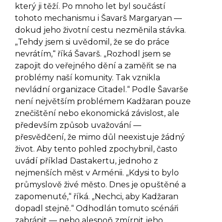
který ji těží. Po mnoho let byl součástí
tohoto mechanismu i Šavarš Margaryan —
dokud jeho životní cestu nezměnila stávka.
„Tehdy jsem si uvědomil, že se do práce
nevrátím,“ říká Šavarš. „Rozhodl jsem se
zapojit do veřejného dění a zaměřit se na
problémy naší komunity. Tak vznikla
nevládní organizace Citadel.“ Podle Šavarše
není největším problémem Kadžaran pouze
znečištění nebo ekonomická závislost, ale
především způsob uvažování —
přesvědčení, že mimo důl neexistuje žádný
život. Aby tento pohled zpochybnil, často
uvádí příklad Dastakertu, jednoho z
nejmenších měst v Arménii. „Kdysi to bylo
průmyslově živé město. Dnes je opuštěné a
zapomenuté,“ říká. „Nechci, aby Kadžaran
dopadl stejně.“ Odhodlán tomuto scénáři
zabránit — nebo alespoň zmírnit jeho