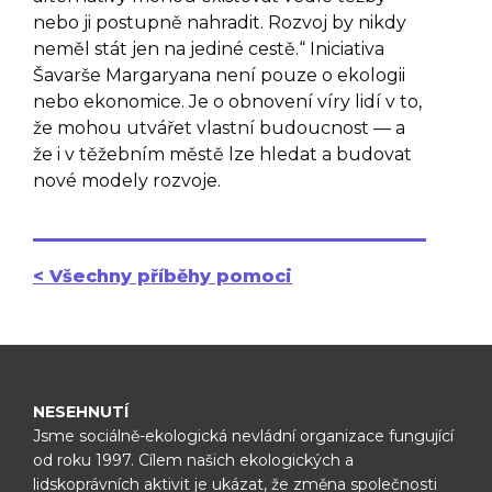
nebo ji postupně nahradit. Rozvoj by nikdy
neměl stát jen na jediné cestě.“ Iniciativa
Šavarše Margaryana není pouze o ekologii
nebo ekonomice. Je o obnovení víry lidí v to,
že mohou utvářet vlastní budoucnost — a
že i v těžebním městě lze hledat a budovat
nové modely rozvoje.
< Všechny příběhy pomoci
NESEHNUTÍ
Jsme sociálně-ekologická nevládní organizace fungující
od roku 1997.
Cílem našich ekologických a
lidskoprávních aktivit je ukázat, že změna
společnosti