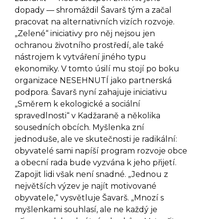
dopady — shromáždil Šavarš tým a začal
pracovat na alternativních vizích rozvoje.
„Zelené“ iniciativy pro něj nejsou jen
ochranou životního prostředí, ale také
nástrojem k vytváření jiného typu
ekonomiky. V tomto úsilí mu stojí po boku
organizace NESEHNUTÍ jako partnerská
podpora. Šavarš nyní zahajuje iniciativu
„Směrem k ekologické a sociální
spravedlnosti“ v Kadžaraně a několika
sousedních obcích. Myšlenka zní
jednoduše, ale ve skutečnosti je radikální:
obyvatelé sami napíší program rozvoje obce
a obecní rada bude vyzvána k jeho přijetí.
Zapojit lidi však není snadné. „Jednou z
největších výzev je najít motivované
obyvatele,“ vysvětluje Šavarš. „Mnozí s
myšlenkami souhlasí, ale ne každý je