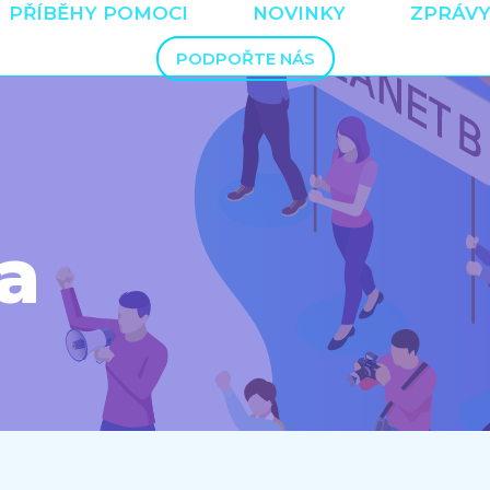
PŘÍBĚHY POMOCI
NOVINKY
ZPRÁVY
PODPOŘTE NÁS
a