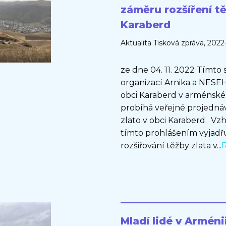
záměru rozšíření t
Karaberd
Aktualita
Tisková zpráva
, 2022
ze dne 04. 11. 2022 Tímt
organizací Arnika a NESE
obci Karaberd v arménském
probíhá veřejné projednáv
zlato v obci Karaberd. V
tímto prohlášením vyjad
rozšiřování těžby zlata v...
Mladí lidé v Arméni