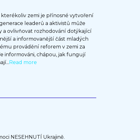
 kterékoliv zemi je přínosné vytvoření
 generace leaderů a aktivistů může
y a ovlivňovat rozhodování dotýkající
ivnější a informovanější část mladých
šnému provádění reforem v zemi za
e informováni, chápou, jak fungují
í...
Read more
omoci NESEHNUTÍ Ukrajině.