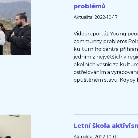
problémů
Aktualita
, 2022-10-17
Videoreportáž Young peopl
community problems Polo
kulturního centra příhrani
jedním z největších v regi
okolních vesnic za kultu
ostřelováním a vyrabovaná
opuštěném stavu. Kdyby k
Letní škola aktivis
Aktualita
, 2022-10-01