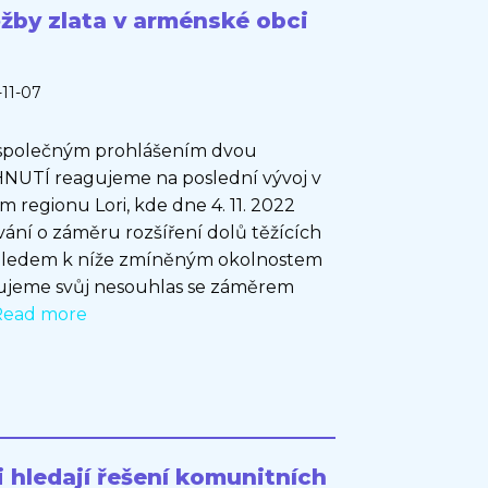
ěžby zlata v arménské obci
-11-07
o společným prohlášením dvou
HNUTÍ reagujeme na poslední vývoj v
 regionu Lori, kde dne 4. 11. 2022
ání o záměru rozšíření dolů těžících
zhledem k níže zmíněným okolnostem
řujeme svůj nesouhlas se záměrem
Read more
i hledají řešení komunitních