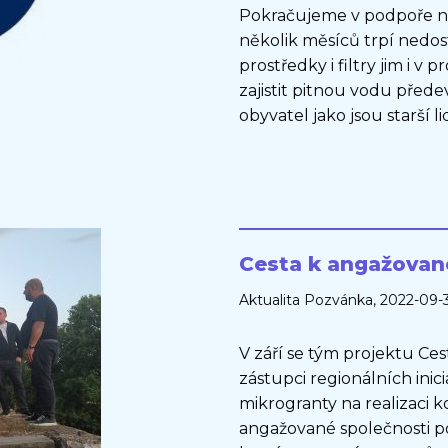
Pokračujeme v podpoře naš
několik měsíců trpí nedos
prostředky i filtry jim i 
zajistit pitnou vodu před
obyvatel jako jsou starší lid
Cesta k angažované
Aktualita
Pozvánka
, 2022-09-
V září se tým projektu Ces
zástupci regionálních inici
mikrogranty na realizaci 
angažované společnosti pod