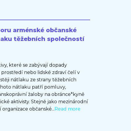
poru arménské občanské
tlaku těžebních společností
ivy, které se zabývají dopady
 prostředí nebo lidské zdraví čelí v
stěji nátlaku ze strany těžebních
ohoto nátlaku patří pomluvy,
čanskoprávní žaloby na obránce*kyně
cké aktivisty. Stejně jako mezinárodní
ší organizace občanské...
Read more