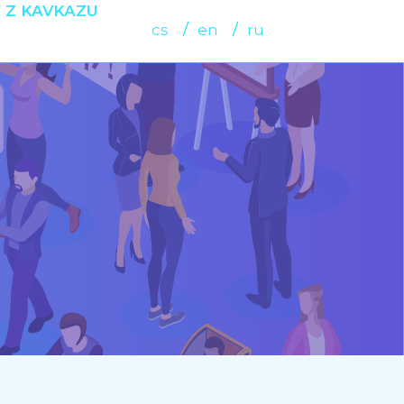
 Z KAVKAZU
cs
en
ru