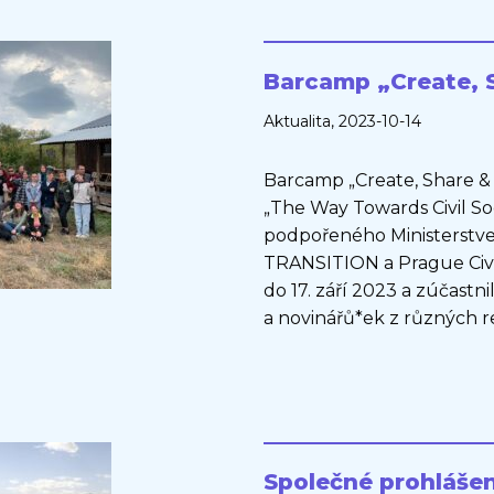
Barcamp „Create, S
Aktualita
, 2023-10-14
Barcamp „Create, Share &
„The Way Towards Civil S
podpořeného Ministerstv
TRANSITION a Prague Civil
do 17. září 2023 a zúčastni
a novinářů*ek z různých re
Společné prohlášen