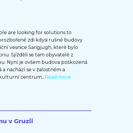
e are looking for solutions to
rozbořené zdi kdysi rušné budovy
ční vesnice Sarigjugh, které bylo
onu. Sjížděli se tam obyvatelé z
rou. Nyní je ovšem budova poškozená
 a nachází se v žalostném a
ulturní centrum...
Read more
mu v Gruzii