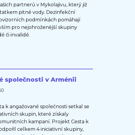
ich partnerů v Mykolajivu, který již
tatkem pitné vody. Dezinfekční
v provizorních podmínkách pomáhají
evším pro nejohroženější skupiny
é či invalidé.
 společnosti v Arménii
30
ta k angažované společnosti setkal se
ativních skupin, které získaly
komunitních kampaní. Projekt Cesta k
pořil celkem 4 iniciativní skupiny,