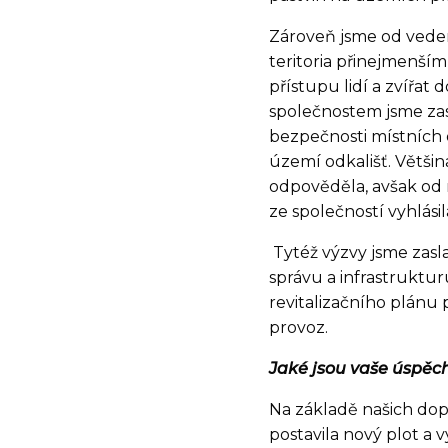
Zároveň jsme od veden
teritoria přinejmenším
přístupu lidí a zvířa
společnostem jsme zasl
bezpečnosti místních o
území odkališť. Většin
odpověděla, avšak od 
ze společností vyhlási
Tytéž výzvy jsme zasl
správu a infrastruktur
revitalizačního plánu 
provoz.
Jaké jsou vaše úspěc
Na základě našich dop
postavila nový plot a 