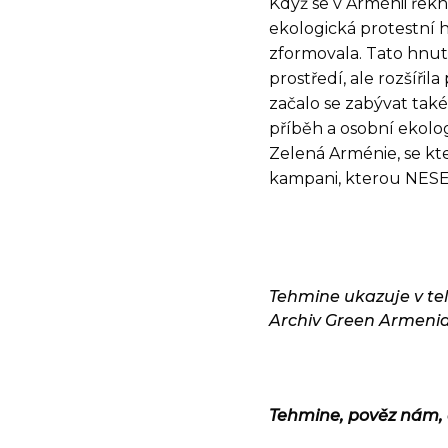
Když se v Arménii řek
ekologická protestní h
zformovala. Tato hnut
prostředí, ale rozšíři
začalo se zabývat také 
příběh a osobní ekolo
Zelená Arménie, se kte
kampani, kterou NES
Tehmine ukazuje v tel
Archiv Green Armeni
Tehmine, pověz nám, 