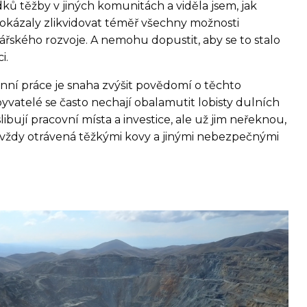
ků těžby v jiných komunitách a viděla jsem, jak
dokázaly zlikvidovat téměř všechny možnosti
ářského rozvoje. A nemohu dopustit, aby se to stalo
ci.
nní práce je snaha zvýšit povědomí o těchto
yvatelé se často nechají obalamutit lobisty dulních
slibují pracovní místa a investice, ale už jim neřeknou,
avždy otrávená těžkými kovy a jinými nebezpečnými