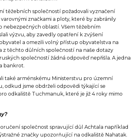
í těžebních společností požadovali vyznačení
 varovnými značkami a ploty, které by zabránily
t do nebezpečných oblastí. Všem těžebním
ali výzvu, aby zavedly opatření k zvýšení
byvatel a omezili volný přístup obyvatelstva na
a z těchto důlních společností na naše dotazy
ruských společností žádná odpověď nepřišla. A jedna
la bankrot.
ali také arménskému Ministerstvu pro územní
u, odkud jsme obdrželi odpovědi týkající se
pro odkaliště Tuchmanuk, které je již 4 roky mimo
hy?
oručení společnost spravující důl Achtala například
výstražné značky upozorňující na odkaliště Nahatak.