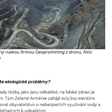
nný ruskou firmou Geopromining z dronu, foto:
a
te ekologické problémy?
y těžby, jako jsou odkaliště, na lidské zdraví je
m. Tým Zelené Arménie zahájil svůj boj menšími
moval obyvatelstvo o nebezpečích využívání vody a
léhajících k odkalištím.