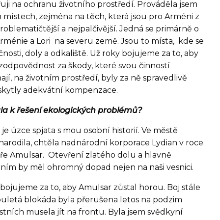
uji na ochranu životního prostředí. Prováděla jsem
 místech, zejména na těch, která jsou pro Arméni z
roblematičtější a nejpalčivější. Jedná se primárně o
Arménie a Lori na severu země. Jsou to místa, kde se
nosti, doly a odkaliště. Už roky bojujeme za to, aby
 zodpovědnost za škody, které svou činností
jí, na životním prostředí, byly za ně spravedlivě
skytly adekvátní kompenzace.
la k řešení ekologických problémů?
je úzce spjata s mou osobní historií. Ve městě
narodila, chtěla nadnárodní korporace Lydian v roce
oře Amulsar. Otevření zlatého dolu a hlavně
ním by měl ohromný dopad nejen na naši vesnici.
bojujeme za to, aby Amulsar zůstal horou. Boj stále
uletá blokáda byla přerušena letos na podzim
stních musela jít na frontu. Byla jsem svědkyní