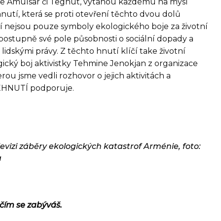
ne Amulsar či Teghut, vytanou každému na mysl
nutí, která se proti otevření těchto dvou dolů
í nejsou pouze symboly ekologického boje za životní
la postupně své pole působnosti o sociální dopady a
lidskými právy. Z těchto hnutí klíčí take životní
gický boj aktivistky Tehmine Jenokjan z organizace
rou jsme vedli rozhovor o jejich aktivitách a
EHNUTÍ podporuje.
evizi záběry ekologických katastrof Arménie, foto:
a
čím se zabýváš.