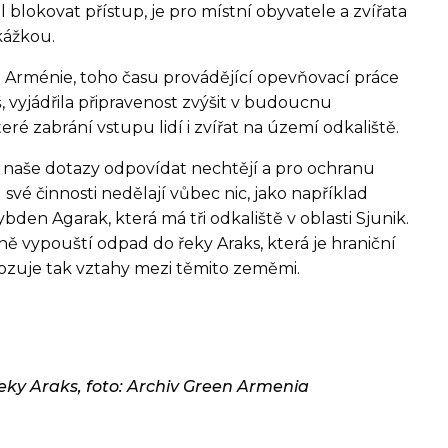
l blokovat přístup, je pro místní obyvatele a zvířata
kážkou.
u Arménie, toho času provádějící opevňovací práce
, vyjádřila připravenost zvýšit v budoucnu
eré zabrání vstupu lidí i zvířat na území odkaliště.
 na naše dotazy odpovídat nechtějí a pro ochranu
vé činnosti nedělají vůbec nic, jako například
den Agarak, která má tři odkaliště v oblasti Sjunik.
ě vypouští odpad do řeky Araks, která je hraniční
ozuje tak vztahy mezi těmito zeměmi.
řeky Araks, foto: Archiv Green Armenia