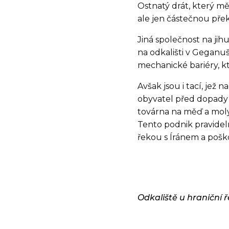
Ostnatý drát, který mě
ale jen částečnou pře
Jiná společnost na jih
na odkališti v Geganuš
mechanické bariéry, kt
Avšak jsou i tací, jež
obyvatel před dopady s
továrna na měď a molyb
Tento podnik pravideln
řekou s Íránem a pošk
Odkaliště u hraniční 