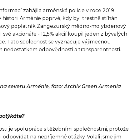
nformací zahájila arménská policie v roce 2019
 v historii Arménie poprvé, kdy byl trestně stíhán
aňový poplatník Zangezurský mědno-molybdenový
 své akcionáře - 12,5% akcií koupil jeden z bývalých
ce. Tato společnost se vyznačuje výjimečnou
ým nedostatkem odpovědnosti a transparentnosti.
 na severu Arménie, foto: Archiv Green Armenia
 potýkáte?
nosti je spolupráce s těžebními společnostmi, protože
ni odpovídat na nepříjemné otázky. Volali jsme jim