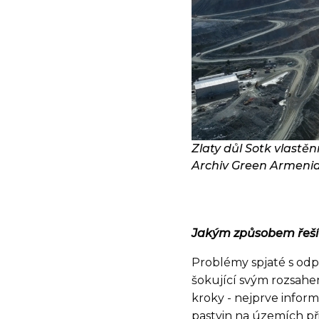
Zlaty důl Sotk vlastě
Archiv Green Armeni
Jakým způsobem řeší
Problémy spjaté s odpad
šokující svým rozsahe
kroky - nejprve infor
pastvin na územích při