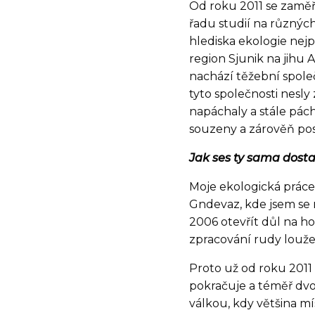
Od roku 2011 se zaměř
řadu studií na různých
hlediska ekologie nejp
region Sjunik na jihu 
nachází těžební společ
tyto společnosti nesly
napáchaly a stále pácha
souzeny a zárověň po
Jak ses ty sama dosta
Moje ekologická práce 
Gndevaz, kde jsem se 
2006 otevřít důl na h
zpracování rudy louže
Proto už od roku 2011 
pokračuje a téměř dvo
válkou, kdy většina mí