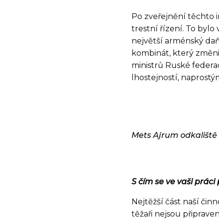
Po zveřejnění těchto i
trestní řízení. To bylo
největší arménský d
kombinát, který změnil
ministrů Ruské federa
lhostejností, naprost
Mets Ajrum odkaliště
S čím se ve vaši práci
Nejtěžší část naší čin
těžaři nejsou připrave