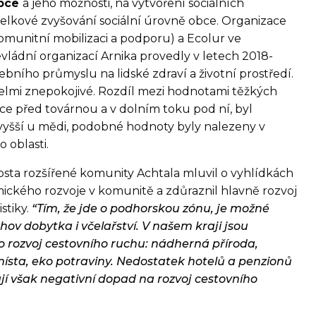
obce
a jeho možnosti, na vytvoření sociálních
celkové zvyšování sociální úrovně obce. Organizace
munitní mobilizaci a podporu) a Ecolur ve
vládní organizací Arnika provedly v letech 2018-
bního průmyslu na lidské zdraví a životní prostředí.
elmi znepokojivé. Rozdíl mezi hodnotami těžkých
e před továrnou a v dolním toku pod ní, byl
vyšší u mědi, podobné hodnoty byly nalezeny v
o oblasti.
osta rozšířené komunity Achtala mluvil o vyhlídkách
ického rozvoje v komunitě a zdůraznil hlavně rozvoj
stiky.
“Tím, že jde o podhorskou zónu, je možné
chov dobytka i včelařství. V našem kraji jsou
 rozvoj cestovního ruchu: nádherná příroda,
 místa, eko potraviny. Nedostatek hotelů a penzionů
jí však negativní dopad na rozvoj cestovního