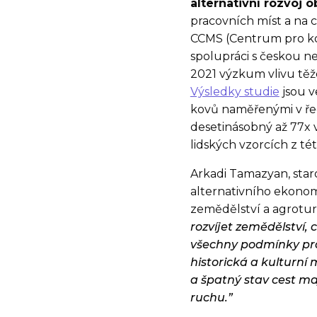
alternativní rozvoj 
pracovních míst a na 
CCMS (Centrum pro ko
spolupráci s českou ne
2021 výzkum vlivu těže
Výsledky studie
jsou v
kovů naměřenými v řec
desetinásobný až 77x 
lidských vzorcích z tét
Arkadi Tamazyan, star
alternativního ekonom
zemědělství a agroturi
rozvíjet zemědělství, 
všechny podmínky pro
historická a kulturní
a špatný stav cest ma
ruchu.”