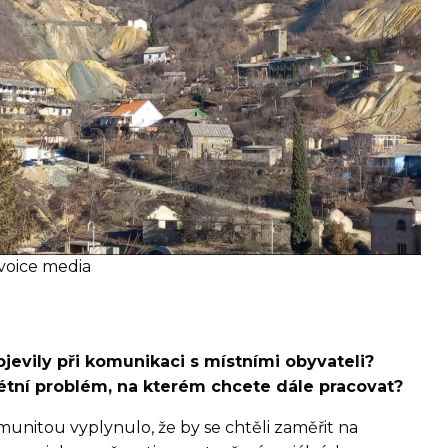
s voice media
evily při komunikaci s místními obyvateli?
rétní problém, na kterém chcete dále pracovat?
munitou vyplynulo, že by se chtěli zaměřit na