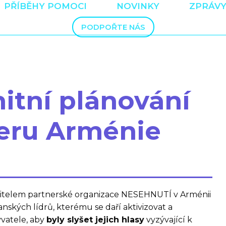
PŘÍBĚHY POMOCI
NOVINKY
ZPRÁVY
PODPOŘTE NÁS
tní plánování
eru Arménie
ditelem partnerské organizace NESEHNUTÍ v Arménii
anských lídrů, kterému se daří aktivizovat a
yvatele, aby
byly slyšet jejich hlasy
vyzývající k