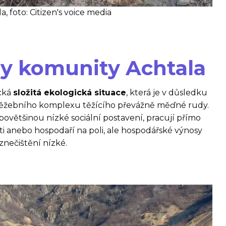
, foto: Citizen's voice media
y komunity Achtala
ická
složitá ekologická situace
, která je v důsledku
 těžebního komplexu těžícího převážně měďné rudy.
povětšinou nízké sociální postavení, pracují přímo
ti anebo hospodaří na poli, ale hospodářské výnosy
znečištění nízké.