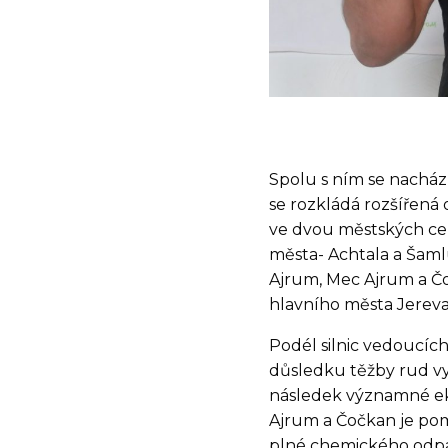
Spolu s ním se nacház
se rozkládá rozšířená o
ve dvou městských cen
města- Achtala a Šamlu
Ajrum, Mec Ajrum a Čo
hlavního města Jereva
Podél silnic vedoucíc
důsledku těžby rud vyt
následek významné ek
Ajrum a Čočkan je po
plné chemického odpa