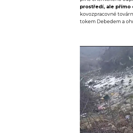
prostředí, ale přímo 
kovozpracovné továrny
tokem Debedem a ohro