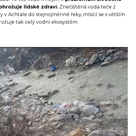
ohrožuje lidské zdraví.
Znečištěná voda teče z
 v Achtale do stejnojměnné řeky, mísící se s větším
žuje tak celý vodní ekosystém.