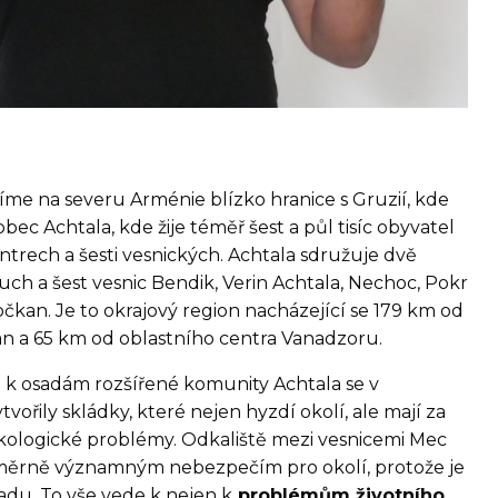
íme na severu Arménie blízko hranice s Gruzií, kde
bec Achtala, kde žije téměř šest a půl tisíc obyvatel
trech a šesti vesnických. Achtala sdružuje dvě
ch a šest vesnic Bendik, Verin Achtala, Nechoc, Pokr
čkan. Je to okrajový region nacházející se 179 km od
n a 65 km od oblastního centra Vanadzoru.
h k osadám rozšířené komunity Achtala se v
vořily skládky, které nejen hyzdí okolí, ale mají za
ologické problémy. Odkaliště mezi vesnicemi Mec
měrně významným nebezpečím pro okolí, protože je
du. To vše vede k nejen k
problémům životního