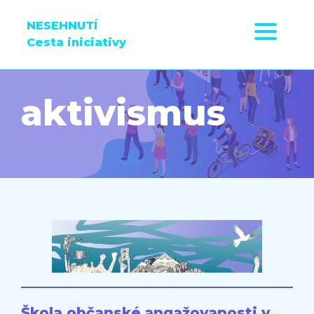
NESEHNUTÍ
Cesta iniciativy
aktivismus
Škola občanské angažovanosti v