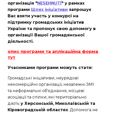
організація "
NESEHNUTÍ
" у рамках
програми
Шлях ініціативи
запрошує
Вас взяти участь у конкурсі на
підтримку громадських ініціатив
України та пропонує свою допомогу в
організації Вашої громадянської
діяльності.
опис програми та аплікаційна форма
тут
Учасниками програми можуть стати:
Громадські ініціативи, неурядові
некомерційні організації, незалежні ЗМІ
та неформальні об'єднання, місцеві
асоціації та спілки, які територіально
діють
у Херсонській, Миколаївській та
Кіровоградській областях
. Допомога не