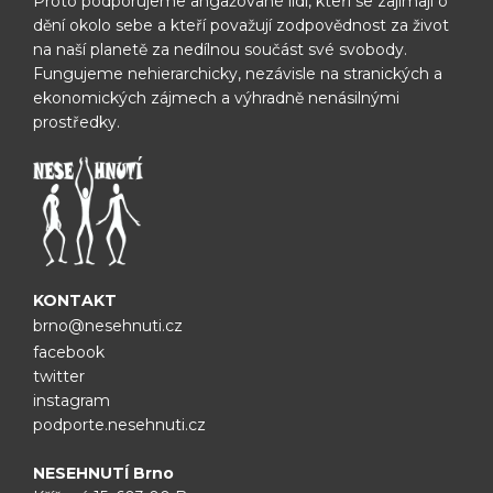
Proto podporujeme angažované lidi, kteří se zajímají o
dění okolo sebe
a kteří považují zodpovědnost za život
na naší planetě za nedílnou
součást své svobody.
Fungujeme nehierarchicky, nezávisle na
stranických a
ekonomických zájmech a výhradně nenásilnými
prostředky.
KONTAKT
brno@nesehnuti.cz
facebook
twitter
instagram
podporte.nesehnuti.cz
NESEHNUTÍ Brno