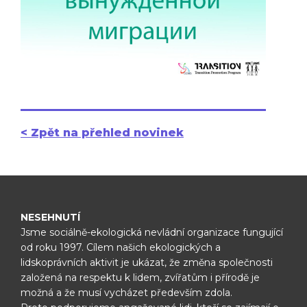
< Zpět na přehled novinek
NESEHNUTÍ
Jsme sociálně-ekologická nevládní organizace fungující
od roku 1997.
Cílem našich ekologických a
lidskoprávních aktivit je ukázat, že změna
společnosti
založená na respektu k lidem, zvířatům i přírodě je
možná
a že musí vycházet především zdola.