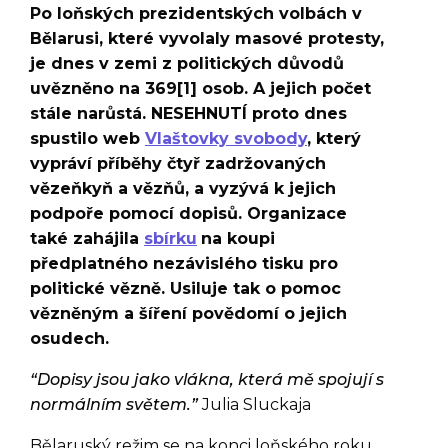
Po loňských prezidentských volbách v
Bělarusi, které vyvolaly masové protesty,
je dnes v zemi z politických důvodů
uvězněno na 369[1] osob. A jejich počet
stále narůstá. NESEHNUTÍ proto dnes
spustilo web
Vlaštovky svobody
, který
vypráví příběhy čtyř zadržovaných
vězeňkyň a vězňů, a vyzývá k jejich
podpoře pomocí dopisů. Organizace
také zahájila
sbírku
na koupi
předplatného nezávislého tisku pro
politické vězně. Usiluje tak o pomoc
vězněným a šíření povědomí o jejich
osudech.
“Dopisy jsou jako vlákna, která mě spojují s
normálním světem.”
Julia Sluckaja
Bělaruský režim se na konci loňského roku