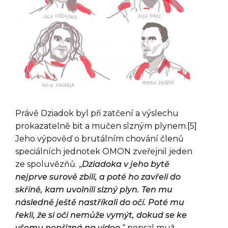
Právě Dziadok byl při zatčení a výslechu
prokazatelně bit a mučen slzným plynem.[5]
Jeho výpověď o brutálním chování členů
speciálních jednotek OMON zveřejnil jeden
ze spoluvězňů. „
Dziadoka v jeho bytě
nejprve surově zbili, a poté ho zavřeli do
skříně, kam uvolnili slzný plyn. Ten mu
následně ještě nastříkali do očí. Poté mu
řekli, že si oči nemůže vymýt, dokud se ke
všemu nepřizná na video,
“ popsal muž