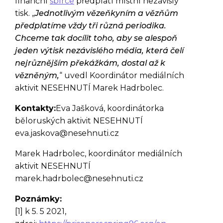
finanční
sbírce
předplatí místní nezávislý
tisk. „
Jednotlivým vězeňkyním a vězňům
předplatíme vždy tři různá periodika.
Chceme tak docílit toho, aby se alespoň
jeden výtisk nezávislého média, která čelí
nejrůznějším překážkám, dostal až k
vězněným,
“ uvedl Koordinátor mediálních
aktivit NESEHNUTÍ Marek Hadrbolec.
Kontakty:
Eva Jašková, koordinátorka
běloruských aktivit NESEHNUTÍ
eva.jaskova@nesehnuti.cz
Marek Hadrbolec, koordinátor mediálních
aktivit NESEHNUTÍ
marek.hadrbolec@nesehnuti.cz
Poznámky:
[1] k 5. 5 2021,