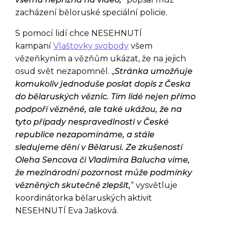
zacházení běloruské speciální policie.
S pomocí lidí chce NESEHNUTÍ
kampaní
Vlaštovky svobody
všem
vězeňkyním a vězňům ukázat, že na jejich
osud svět nezapomněl. „
Stránka umožňuje
komukoliv jednoduše poslat dopis z Česka
do bělaruských věznic. Tím lidé nejen přímo
podpoří vězněné, ale také ukážou, že na
tyto případy nespravedlnosti v České
republice nezapomínáme, a stále
sledujeme dění v Bělarusi. Ze zkušeností
Oleha Sencova či Vladimíra Balucha víme,
že mezinárodní pozornost může podmínky
vězněných skutečně zlepšit,
“ vysvětluje
koordinátorka bělaruských aktivit
NESEHNUTÍ Eva Jašková.