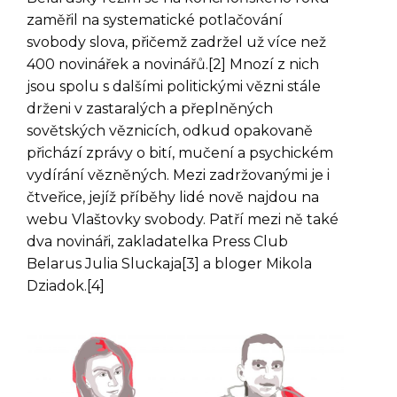
zaměřil na systematické potlačování
svobody slova, přičemž zadržel už více než
400 novinářek a novinářů.[2] Mnozí z nich
jsou spolu s dalšími politickými vězni stále
drženi v zastaralých a přeplněných
sovětských věznicích, odkud opakovaně
přichází zprávy o bití, mučení a psychickém
vydírání vězněných. Mezi zadržovanými je i
čtveřice, jejíž příběhy lidé nově najdou na
webu Vlaštovky svobody. Patří mezi ně také
dva novináři, zakladatelka Press Club
Belarus Julia Sluckaja[3] a bloger Mikola
Dziadok.[4]