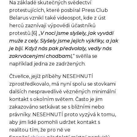
Na základě skutečných svědectví
protestujících, které posbíral Press Club
Belarus vznikl také videospot, kde z úst
herců zaznívají výpovědi účastníků
protestů.[6] „
V noci jsme slyšely, jak vyvádí
muže z cely. Slyšely jsme jejich výkřiky, a jak
je bijí. Když nás pak předvolaly, vedly nás
zakrvácenými chodbami,
“ svěřila se
například jedna ze zadržených.
Čtveřice, jejíž příběhy NESEHNUTÍ
zprostředkovalo, má nyní spolu se stovkami
dalších nespravedlivě vězněných minimální
kontakt s okolním světem. Často je jim
zakazováno setkávat se s bližními nebo
právníky. NESEHNUTÍ proto vyzývá k tomu,
aby jim lidé pomohli udržet kontakt s
realitou tím, že pro ně ve