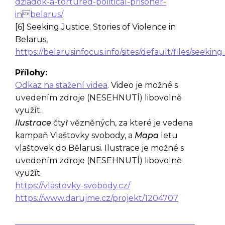
dziadok-a-tortured-political-prisoner-
inbelarus/
[6] Seeking Justice. Stories of Violence in
Belarus,
https://belarusinfocus.info/sites/default/files/seekin
Přílohy:
Odkaz na stažení videa
. Video je možné s
uvedením zdroje (NESEHNUTÍ) libovolně
využít.
Ilustrace
čtyř vězněných, za které je vedena
kampaň Vlaštovky svobody, a
Mapa
letu
vlaštovek do Bělarusi. Ilustrace je možné s
uvedením zdroje (NESEHNUTÍ) libovolně
využít.
https://vlastovky-svobody.cz/
https://www.darujme.cz/projekt/1204707