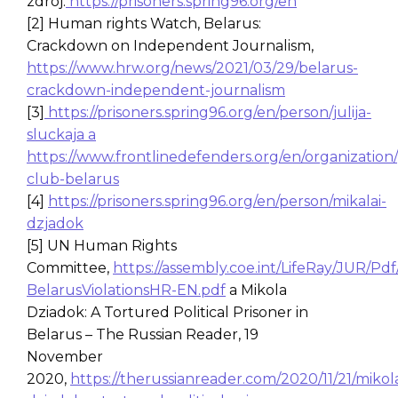
zdroj:
https://prisoners.spring96.org/en
[2] Human rights Watch, Belarus:
Crackdown on Independent Journalism,
https://www.hrw.org/news/2021/03/29/belarus-
crackdown-independent-journalism
[3]
https://prisoners.spring96.org/en/person/julija-
sluckaja a
https://www.frontlinedefenders.org/en/organization/
club-belarus
[4]
https://prisoners.spring96.org/en/person/mikalai-
dzjadok
[5] UN Human Rights
Committee,
https://assembly.coe.int/LifeRay/JUR/Pd
BelarusViolationsHR-EN.pdf
a Mikola
Dziadok: A Tortured Political Prisoner in
Belarus – The Russian Reader, 19
November
2020,
https://therussianreader.com/2020/11/21/mikol