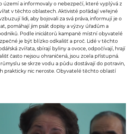
to území a informovaly o nebezpečí, které vyplývá z
řat v těchto oblastech. Aktivisté pořádají veřejné
buzují lidi, aby bojovali za svá práva, informují je o
at, pomáhají jim psát dopisy a výzvy úřadům a
odniků. Podle iniciátorů kampaně místní obyvatelé
zpečné je být blízko odkališť a proč. Lidé v těchto
řská zvířata, sbírají byliny a ovoce, odpočívají, hrají
ališť často nejsou ohraničená, jsou zcela přístupná.
ůmyslu se skrze vodu a půdu dostávají do potravin,
h prakticky nic neroste. Obyvatelé těchto oblastí