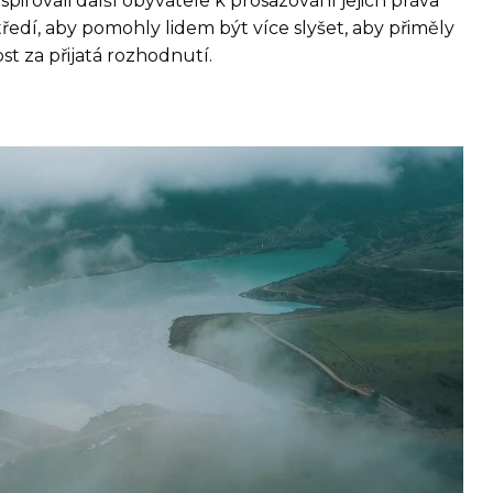
spirovali další obyvatele k prosazování jejich práva
tředí, aby pomohly lidem být více slyšet, aby přiměly
t za přijatá rozhodnutí.