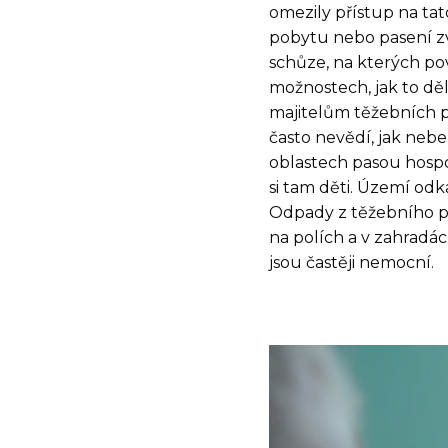
omezily přístup na ta
pobytu nebo pasení zví
schůze, na kterých povz
možnostech, jak to děl
majitelům těžebních p
často nevědí, jak nebe
oblastech pasou hospodá
si tam děti. Území odk
Odpady z těžebního pr
na polích a v zahradác
jsou častěji nemocní.