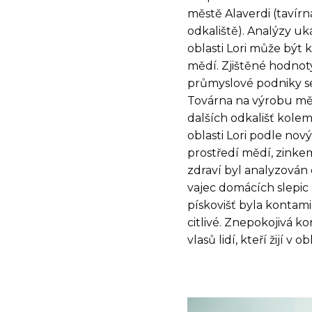
městě Alaverdi (tavírn
odkaliště). Analýzy uk
oblasti Lori může bý
mědí. Zjištěné hodnoty
průmyslové podniky s
Továrna na výrobu mědi
dalších odkališť kolem
oblasti Lori podle nov
prostředí mědí, zinke
zdraví byl analyzován
vajec domácích slepic
pískovišť byla kontami
citlivé. Znepokojivá k
vlasů lidí, kteří žijí 