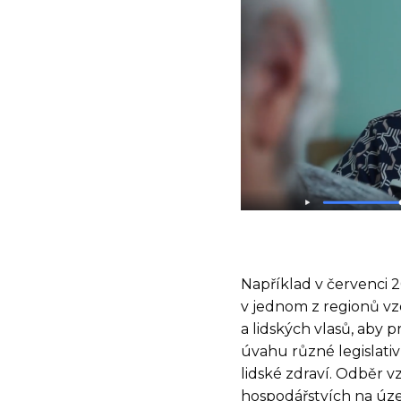
Například v červenci 2
v jednom z regionů vz
a lidských vlasů, aby p
úvahu různé legislati
lidské zdraví. Odběr 
hospodářstvích na úze