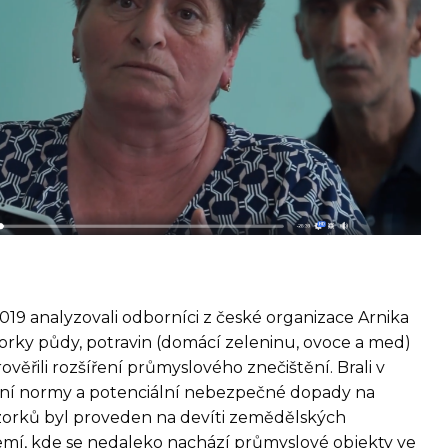
019 analyzovali odborníci z české organizace Arnika
orky půdy, potravin (domácí zeleninu, ovoce a med)
rověřili rozšíření průmyslového znečištění. Brali v
vní normy a potenciální nebezpečné dopady na
vzorků byl proveden na devíti zemědělských
mí, kde se nedaleko nachází průmyslové objekty ve