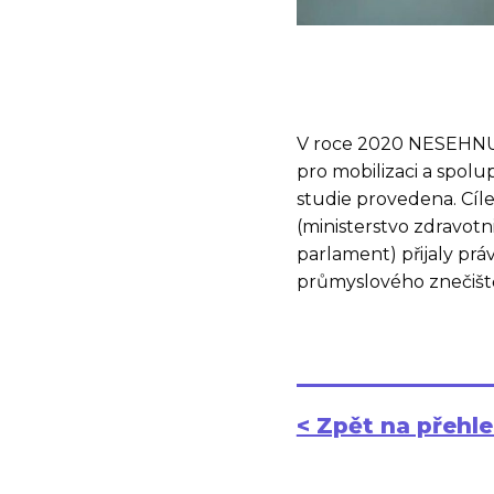
V roce 2020 NESEHNUTÍ
pro mobilizaci a spolup
studie provedena. Cíl
(ministerstvo zdravotni
parlament) přijaly prá
průmyslového znečištěn
< Zpět na přehl