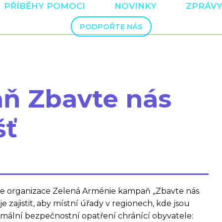
PŘÍBĚHY POMOCI
NOVINKY
ZPRÁVY
PODPOŘTE NÁS
ň Zbavte nás
šť
e organizace Zelená Arménie kampaň „Zbavte nás
 je zajistit, aby místní úřady v regionech, kde jsou
imální bezpečnostní opatření chránící obyvatele: