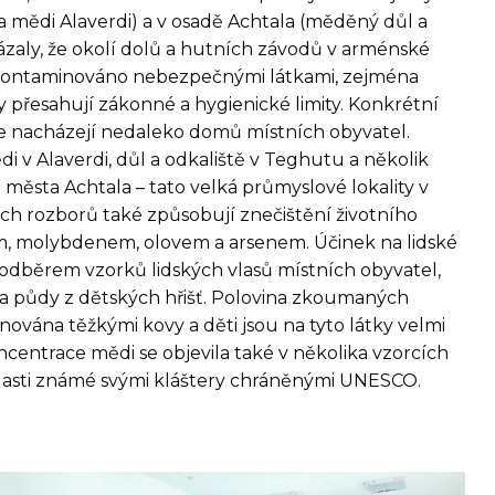
a mědi Alaverdi) a v osadě Achtala (měděný důl a
ázaly, že okolí dolů a hutních závodů v arménské
t kontaminováno nebezpečnými látkami, zejména
 přesahují zákonné a hygienické limity. Konkrétní
e nacházejí nedaleko domů místních obyvatel.
 v Alaverdi, důl a odkaliště v Teghutu a několik
 města Achtala – tato velká průmyslové lokality v
ých rozborů také způsobují znečištění životního
m, molybdenem, olovem a arsenem. Účinek na lidské
 odběrem vzorků lidských vlasů místních obyvatel,
 a půdy z dětských hřišť. Polovina zkoumaných
nována těžkými kovy a děti jsou na tyto látky velmi
oncentrace mědi se objevila také v několika vzorcích
v oblasti známé svými kláštery chráněnými UNESCO.