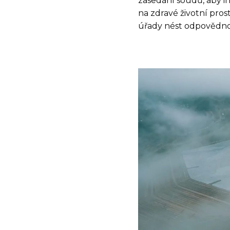
zasedání soudů, aby in
na zdravé životní pros
úřady nést odpovědnos