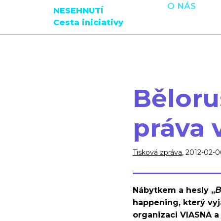
O NÁS
NESEHNUTÍ
Cesta iniciativy
Běloru
práva 
Tisková zpráva
, 2012-02-0
Nábytkem a hesly „
B
happening, který vy
organizaci VIASNA a 