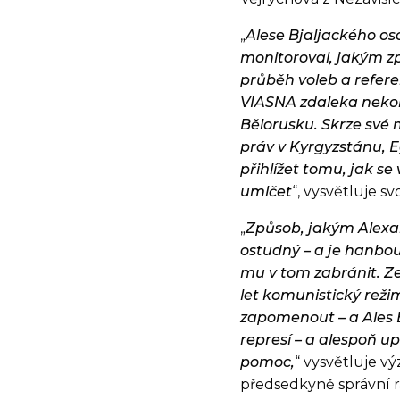
„
Alese Bjaljackého os
monitoroval, jakým z
průběh voleb a refere
VIASNA zdaleka nekon
Bělorusku. Skrze své 
práv v Kyrgyzstánu, E
přihlížet tomu, jak se
umlčet
“, vysvětluje s
„
Způsob, jakým Alexa
ostudný – a je hanbou
mu v tom zabránit. Ze
let komunistický reži
zapomenout – a Ales B
represí – a alespoň up
pomoc,
“ vysvětluje 
předsedkyně správní 