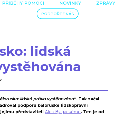
PŘÍBĚHY POMOCI
NOVINKY
ZPRÁVY
PODPOŘTE NÁS
sko: lidská
vystěhována
6
ělorusko: lidská práva vystěhována
“. Tak začal
jadřoval podporu běloruské lidskoprávní
jejímu představiteli
Alesi Bjaljackému
. Ten je od