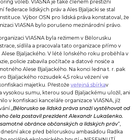
toring voleb. VIASNA je také členem prestižní
 federace lidských práv a Ales Bjaljacki se stal
stituce. Výbor OSN pro lidská práva konstatoval, že
nizaci VIASNA bylo porušeno mezinárodní právo.
organizaci VIASNA byla režimem v Bělorusku
strace, sídlila a pracovala tato organizace přímo v
 Alese Bjaljackého. V létě loňského roku proběhla v
zie, policie zabavila počítače a datové nosiče a
motného Alese Bjaljackého. Na konci ledna t. r. pak
pro Bjaljackého rozsudek 4,5 roku vězení ve
onfiskaci majetku. Přestože
veřejná sbírka
v
 vysokou sumu, kterou soud Bjaljackému uložil, ani
nilo v konfiskaci kanceláře organizace VIASNA, jíž
vání.„
Bělorusko se lidská práva snaží vystěhovat od
eho čela postavil prezident Alexandr Lukašenko.
i samotné obránce občanských a lidských práv
“,
 dnešní akce před běloruskou ambasádou Radka
ého sociálně ekologického hnutí – NESEHNUTÍ.