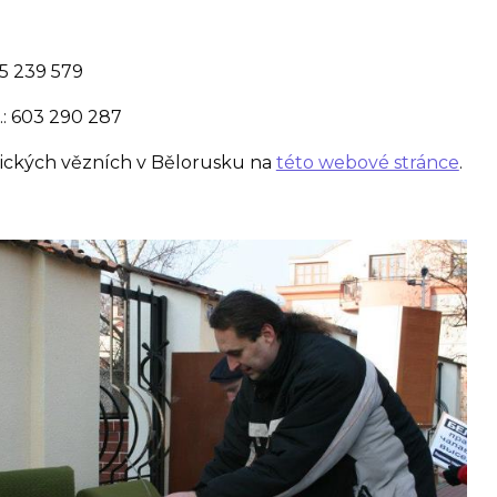
05 239 579
.: 603 290 287
itických vězních v Bělorusku na
této webové stránce
.