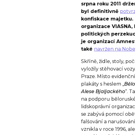
srpna roku 2011 drže
byl definitivně
potvr
konfiskace majetku. 
organizace VIASNA, 
politických perzekuc
je organizací Amnes
také
navržen na Nobe
Skříně, židle, stoly, p
vyložily stěhovací vo
Praze. Místo evidenčn
plakáty s heslem „
Bělo
Alese Bjaljackého
“. T
na podporu běloruskéh
lidskoprávní organiza
se zabývá pomocí obět
falšování a narušován
vznikla v roce 1996, a