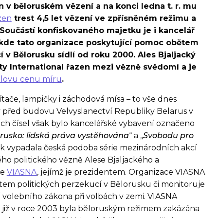
n v běloruském vězení a na konci ledna t. r. mu
zen
trest 4,5 let vězení ve zpřísněném režimu a
Součástí konfiskovaného majetku je i kancelář
kde tato organizace poskytující pomoc obětem
í v Bělorusku sídlí od roku 2000. Ales Bjaljacký
ty International řazen mezi vězně svědomí a je
lovu cenu míru
.
očítače, lampičky i záchodová mísa – to vše dnes
zy před budovu Velvyslanectví Republiky Belarus v
ích čísel však bylo kancelářské vybavení označeno
rusko: lidská práva vystěhována
“ a „
Svobodu pro
ak vypadala česká podoba série mezinárodních akcí
o politického vězně Alese Bjaljackého a
ce
VIASNA
, jejímž je prezidentem. Organizace VIASNA
em politických perzekucí v Bělorusku či monitoruje
í volebního zákona při volbách v zemi. VIASNA
le již v roce 2003 byla běloruským režimem zakázána