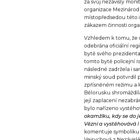
za svůj nezávislý moni
organizace Mezinárodní
místopředsedou této in
zákazem činnosti orga
Vzhledem k tomu, že 
odebrána oficiální regi
bytě svého prezidenta
tomto bytě policejní ra
následné zadržela i sa
minský soud potvrdil 
zpřísněném režimu a k
Bělorusku shromáždila
její zaplacení nezabrá
bylo nařízeno vystěho
okamžiku, kdy se do j
Vězní a vystěhovává 
komentuje symboliku
Vejrychová z Nezávisl