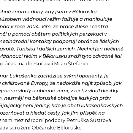
obně znám z doby, kdy jsem v Bělorusku
působem vládnoucí režim falšuje a manipuluje
nda v roce 2004. Vím, že práce Alese i centra
čí u pomoci obětem politických perzekucí v
mezinárodní kontakty podporují obránce lidských
gyptě, Tunisku i dalších zemích. Nechci jen nečinně
 vládnoucí režim v Bělorusku snaží tyto odvážné lidi
voji účast na dnešní akci Milan Štefanec.
ndr Lukašenko zachází se svými oponenty, je
 civilizované Evropy, že nedokáže najít způsob, jak
jména vlády a občané zemí, v nichž vládl desítky
m, nesmějí na běloruské obhájce lidských práv
jaljacký není jediný, kdo je obětí lukašenkovských
ozorňovat a hledat cesty, jak jim přispět na
význam mezinárodní podpory Petruška Šustrová
rady sdružení Občanské Bělorusko.