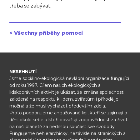
třeba se zabývat.
< Všechny příběhy pomoci
NESEHNUTÍ
Jsme sociálně-ekologická nevládní organizace fungující
od roku 1997.
Cílem našich ekologických a
lidskoprávních aktivit je ukázat, že změna
společnosti
založená na respektu k lidem, zvířatům i přírodě je
možná
a že musí vycházet především zdola.
Proto podporujeme angažované lidi, kteří se zajímají o
dění okolo sebe
a kteří považují zodpovědnost za život
na naší planetě za nedílnou
součást své svobody.
Fungujeme nehierarchicky, nezávisle na
stranických a