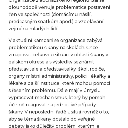
Organizace z abchazského regionu Gal se
dlouhodobě věnuje problematice postavení
žen ve společnosti (domácímu násilí,
předčasným sňatkům apod.) a vzdělávání
zejména mladých lidí.
V aktuální kampani se organizace zabývá
problematikou šikany na školách. Chce
zmapovat celkovou situaci v oblasti šikany v
galském okrese a s výsledky seznámit
představitele a představitelky škol, rodiče,
orgány místní administrativy, policii, lékařky a
lékaře a další instituce, které mohou pomoci
s řešením problému. Dále mají v úmyslu
vypracovat mechanismus, který by pomohl
účinně reagovat na jednotlivé případy
šikany. V neposlední řadě usilují rovněž o to,
aby se téma šikany dostalo do veřejné
debaty jako důležitý problém, kterým je