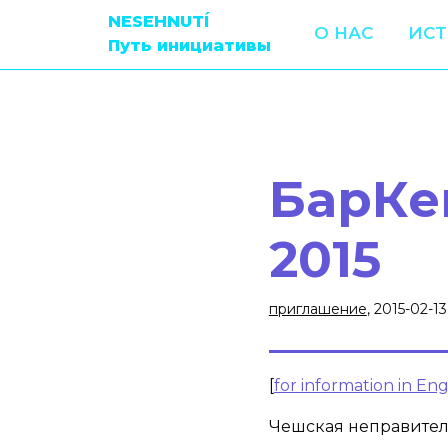
NESEHNUTÍ
О НАС
ИС
Путь инициативы
БарКе
2015
приглашение
, 2015-02-13
[
for information in Engl
Чешская неправител