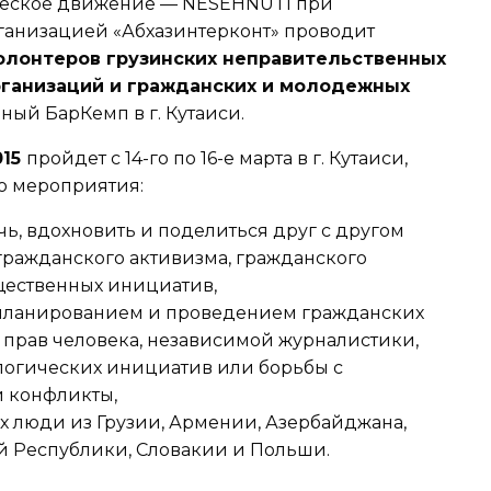
ческое движение — NESEHNUTÍ при
рганизацией «Абхазинтерконт» проводит
олонтеров грузинских неправительственных
ганизаций и гражданских и молодежных
ный БарКемп в г. Кутаиси.
015
пройдет с 14-го по 16-е марта в г. Кутаиси,
о мероприятия:
ь, вдохновить и поделиться друг с другом
гражданского активизма, гражданского
ественных инициатив,
 планированием и проведением гражданских
 прав человека, независимой журналистики,
логических инициатив или борьбы с
 конфликты,
х люди из Грузии, Армении, Азербайджана,
й Республики, Словакии и Польши.