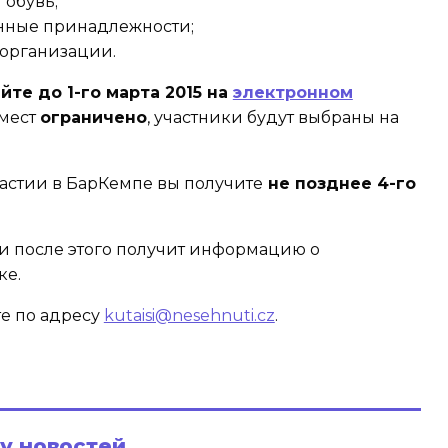
 обувь;
нные принадлежности;
организации.
йте до 1-го марта 2015 на
электронном
мест
ограничено
, участники будут выбраны на
астии в БарКемпе вы получите
не позднее 4-го
и после этого получит информацию о
ке.
е по адресу
kutaisi@nesehnuti.cz
.
ру новостей