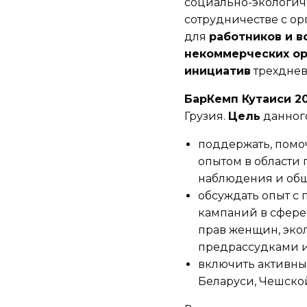
социально-экологи
сотрудничестве с о
для
работников и в
некоммерческих ор
инициатив
трехднев
БарКемп Кутаиси 2
Грузия.
Цель
данног
поддержать, помоч
опытом в области 
наблюдения и общ
обсуждать опыт с
кампаний в сфере
прав женщин, эко
предрассудками и
включить активны
Беларуси, Чешско