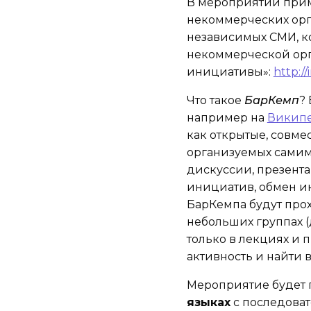
В мероприятии прим
некоммерческих орг
независимых СМИ, к
некоммерческой ор
инициативы»:
http://
Что такое
БарКемп
?
например на
Викип
как открытые, совм
организуемых самими
дискуссии, презента
инициатив, обмен и
БарКемпа будут про
небольших группах 
только в лекциях и 
активность и найти 
Мероприятие будет 
языках
с последова