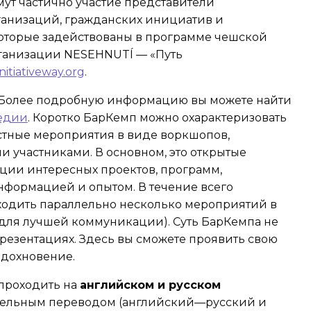
ут частично участие представители
анизаций, гражданских инициатив и
оторые задействованы в программе чешской
ганизации NESEHNUTÍ — «Путь
initiativeway.org
.
 Более подробную информацию вы можете найти
едии
. Коротко БарКемп можно охарактеризовать
естные мероприятия в виде воркшопов,
 участниками. В основном, это открытые
ции интересных проектов, программ,
нформацией и опытом. В течение всего
ходить параллельно несколько мероприятий в
(для лучшей коммуникации). Суть БарКемпа не
презентациях. Здесь вы сможете проявить свою
вдохновение.
проходить на
английском и русском
тельным переводом (английский—русский и