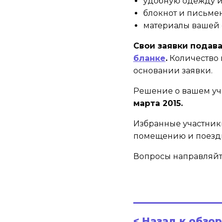
удобную одежду и
блокнот и письме
материалы вашей 
Свои заявки подава
бланке
.
Количество 
основании заявки.
Решение о вашем уч
марта 2015.
Избранные участник
помещению и поезд
Вопросы направляйт
< Назад к обзо