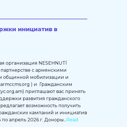
ржки инициатив в
ая организация NESEHNUTÍ
/) в партнерстве с армянскими
м общинной мобилизации и
w.armccms.org ) и Гражданским
c.org.am) приглашают вас принять
оддержки развития гражданского
редлагает возможность получить
ражданских кампаний и инициатив
по апрель 2026 г. Доноры...
Read