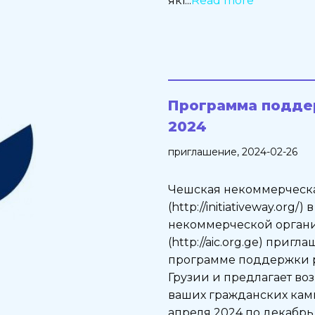
які...
Read more
Программа поддер
2024
приглашение
, 2024-02-26
Чешская некоммерческ
(http://initiativeway.org/
некоммерческой органи
(http://aic.org.ge) приг
программе поддержки р
Грузии и предлагает во
ваших гражданских кам
апреля 2024 по декабрь