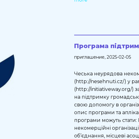
Програма підтримк
приглашение
, 2025-02-05
Чеська неурядова неком
(http://nesehnuti.cz/) у
(http://initiativeway.org/
на підтримку громадськи
свою допомогу в організ
опис програми та аплік
програми можуть стати: 
некомерційні організаці
об’єднання, місцеві асоціа