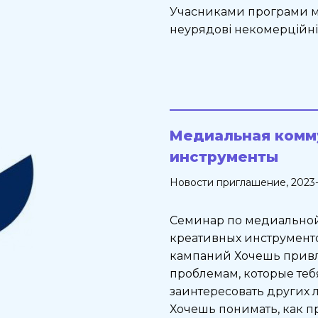
Учасниками програми мож
неурядові некомерційні о
Медиальная комм
инструменты
Новости
приглашение
, 2023
Семинар по медиально
креативных инструмент
кампаний Хочешь прив
проблемам, которые тебя
заинтересовать других
Хочешь понимать, как п