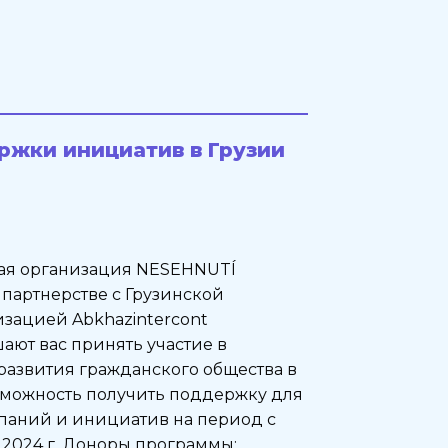
жки инициатив в Грузии
ая организация NESEHNUTÍ
) в партнерстве с Грузинской
зацией Abkhazintercont
лашают вас принять участие в
азвития гражданского общества в
зможность получить поддержку для
паний и инициатив на период с
 2024 г. Доноры программы: