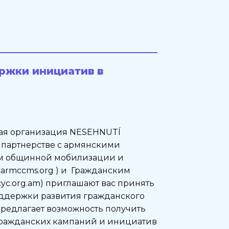
ржки инициатив в
ая организация NESEHNUTÍ
/) в партнерстве с армянскими
м общинной мобилизации и
w.armccms.org ) и Гражданским
c.org.am) приглашают вас принять
оддержки развития гражданского
редлагает возможность получить
ражданских кампаний и инициатив