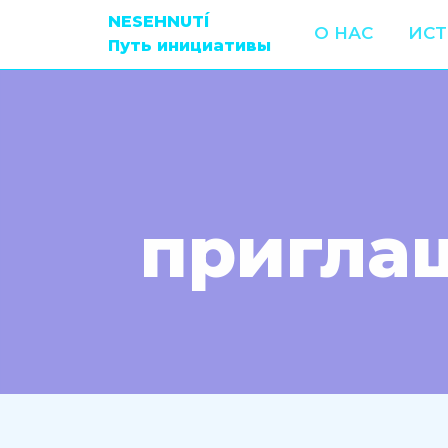
NESEHNUTÍ
О НАС
ИС
Путь инициативы
пригла