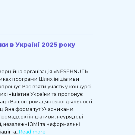
и в Україні 2025 року
ерційна організація «NESEHNUTÍ»
 рамках програми Шлях ініціативи
) запрошує Вас взяти участь у конкурсі
х ініціатив України та пропонує
ації Вашої громадянської діяльності.
аційна форма тут Учасниками
Громадські ініціативи, неурядові
ї, незалежні ЗМІ та неформальні
ції та...
Read more