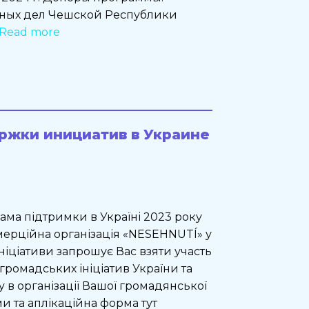
ных дел Чешской Республики
Read more
ржки инициатив в Украине
ама підтримки в Україні 2023 року
ерційна організація «NESEHNUTÍ» у
іціативи запрошує Вас взяти участь
 громадських ініціатив України та
 в організації Вашої громадянської
ми та аплікаційна форма тут