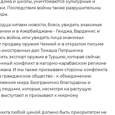
 дома и школы, уничтожаются культурные и
и. Последствия войны также разрушительны
еды.
рдца читаем новости, боясь увидеть знакомые
ении и в Азербайджане - Гянджа, Варденис и
ась война, или увидеть лица знакомых.
 продажу оружия Чехией и в открытом письме
 иностранных дел Томаша Петршичка
ть экспорт оружия в Турцию, которая сейчас
енный конфликт в нагорно-карабахском регионе
джана. И мы также призываем стороны конфликта
а гражданское общество - к объединению
тижения мира. Безгранично благодарны и
 людьми, которые, несмотря на растущую
о выступают и призывают к мирному
кта любой ценой должно быть приоритетом не