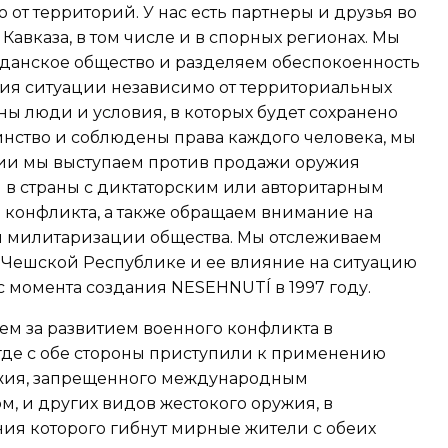
 от территорий. У нас есть партнеры и друзья во
Кавказа, в том числе и в спорных регионах. Мы
анское общество и разделяем обеспокоенность
тия ситуации независимо от территориальных
жны люди и условия, в которых будет сохранено
инство и соблюдены права каждого человека, мы
хии мы выступаем против продажи оружия
 в страны с диктаторским или авторитарным
 конфликта, а также обращаем внимание на
 милитаризации общества. Мы отслеживаем
 Чешской Республике и ее влияние на ситуацию
с момента создания NESEHNUTÍ в 1997 году.
ем за развитием военного конфликта в
где с обе стороны приступили к применению
ужия, запрещенного международным
, и других видов жестокого оружия, в
ия которого гибнут мирные жители с обеих