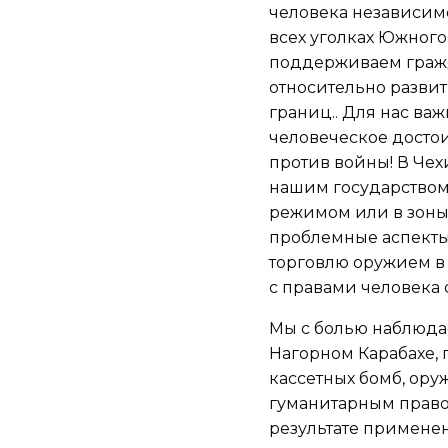
человека независимо
всех уголках Южного 
поддерживаем гражд
относительно разви
границ.. Для нас ва
человеческое досто
против войны! В Че
нашим государством
режимом или в зоны
проблемные аспекты
торговлю оружием в
с правами человека 
Мы с болью наблюда
Нагорном Карабахе, 
кассетных бомб, ор
гуманитарным правом
результате применен