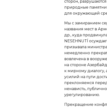
сторон, разрушаются
природные памятник
для окружающей ср
Мы с замиранием се
названия мест в Арм
др., куда продвинул
NESEHNUTÍ осуждает
призывала министра
немедленно прекрати
вовлечена в вооруж
на стороне Азербай
к мирному диалогу, 
усилий на пути дос
преклоняемся перед
ненависть, публичн
урегулированию.
Прекращение конфли