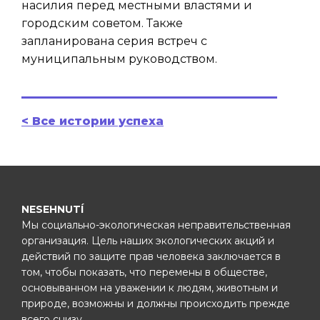
насилия перед местными властями и
городским советом. Также
запланирована серия встреч с
муниципальным руководством.
< Все истории успеха
NESEHNUTÍ
Мы социально-экологическая неправительственная
организация. Цель наших экологических акций и
действий по защите прав человека заключается в
том, чтобы показать, что перемены в обществе,
основыванном на уважении к людям, животным и
природе, возможны и должны происходить прежде
всего снизу.