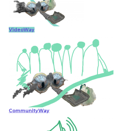
VideoWay
CommunityWay