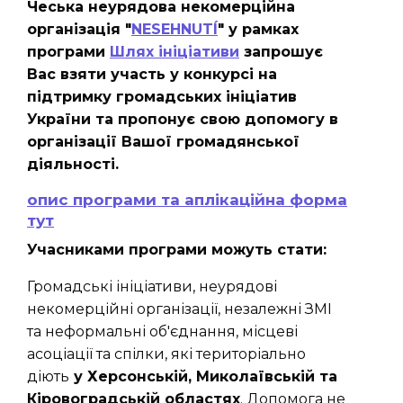
Чеська неурядова некомерційна
організація "
NESEHNUTÍ
" у рамках
програми
Шлях ініціативи
запрошує
Вас взяти участь у конкурсі на
підтримку громадських ініціатив
України та пропонує свою допомогу в
організації Вашої громадянської
діяльності.
опис програми та аплікаційна форма
тут
Учасниками програми можуть стати:
Громадські ініціативи, неурядові
некомерційні організації, незалежні ЗМІ
та неформальні об'єднання, місцеві
асоціації та спілки, які територіально
діють
у Херсонській, Миколаївській та
Кіровоградській областях
. Допомога не