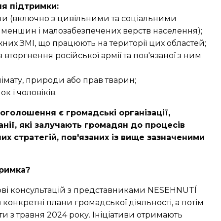
я підтримки:
ни (включно з цивільними та соціальними
меншин і малозабезпечених верств населення);
жних ЗМІ, що працюють на території цих областей;
 вторгнення російської армії та пов'язаної з ним
лімату, природи або прав тварин;
к і чоловіків.
оголошення є громадські організації,
анії, які залучають громадян до процесів
х стратегій, пов'язаних із вище зазначеними
тримка?
ові консультацій з представниками NESEHNUTÍ
в конкретні плани громадської діяльності, а потім
ати з травня 2024 року. Ініціативи отримають