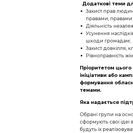
Додаткові теми дл
Захист прав люди
правами, правами 
Діяльність незале
Усунення наслідків
шкоди громадам;
Захист довкілля, к
Рівноправність жіно
Пріоритетом цього 
ініціативи або камп
формування обласни
темами.
Яка надається під
Обрані групи на осн
сформують свої ідеї 
будуть їх реалізовув