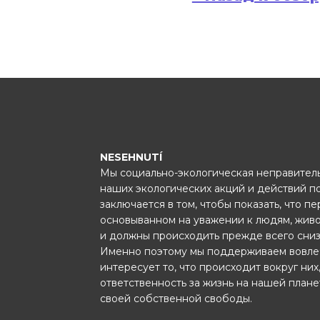
NESEHNUTÍ
Мы социально-экологическая неправитель
наших экологических акций и действий п
заключается в том, чтобы показать, что п
основыванном на уважении к людям, жив
и должны происходить прежде всего сниз
Именно поэтому мы поддерживаем вовле
интересует то, что происходит вокруг них
ответственность за жизнь на нашей план
своей собственной свободы.