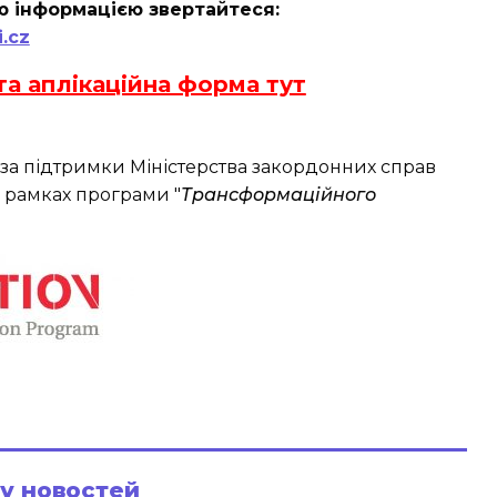
ю інформацією звертайтеся:
.cz
та аплікаційна форма тут
 за підтримки Міністерства закордонних справ
в рамках програми "
Трансформаційного
ру новостей