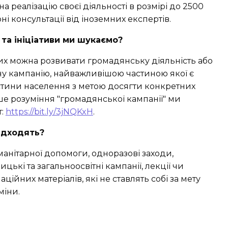
а реалізацію своєї діяльності в розмірі до 2500
ні консультації від іноземних експертів.
ї та ініціативи ми шукаємо?
ких можна розвивати громадянську діяльність або
у кампанію, найважливішою частиною якої є
стини населення з метою досягти конкретних
Наше розуміння "громадянської кампанії" ми
т:
https://bit.ly/3jNQKxH
.
підходять?
манітарної допомоги, одноразові заходи,
ицькі та загальноосвітні кампанії, лекції чи
ійних матеріалів, які не ставлять собі за мету
міни.