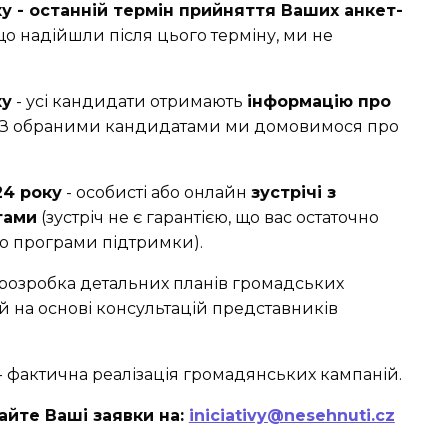
у - останній термін прийняття Ваших анкет-
що надійшли після цього терміну, ми не
ку
- усі кандидати отримають
інформацію про
. З обраними кандидатами ми домовимося про
24 року
- особисті або онлайн
зустрічі з
тами
(зустріч не є гарантією, що вас остаточно
о програми підтримки).
 розробка детальних планів громадських
й на основі консультацій представників
- фактична реалізація громадянських кампаній.
айте Ваші заявки на:
iniciativy@nesehnuti.cz