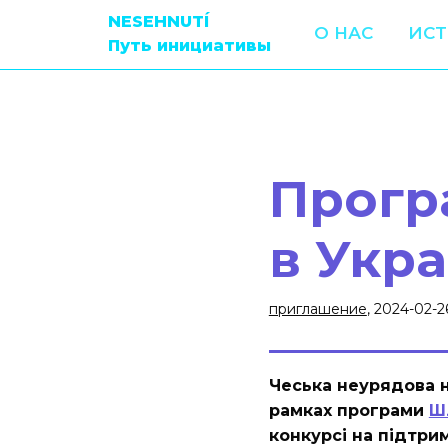
NESEHNUTÍ
О НАС
ИС
Путь инициативы
Прогр
в Укра
приглашение
, 2024-02-2
Чеська неурядова н
рамках програми
Шл
конкурсі на підтри