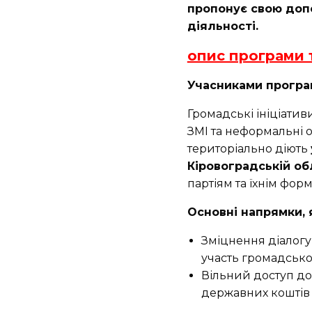
пропонує свою допо
діяльності.
опис програми 
Учасниками програ
Громадські ініціатив
ЗМІ та неформальні об
територіально діють
Кіровоградській об
партіям та їхнім фо
Основні напрямки, 
Зміцнення діалогу
участь громадськос
Вільний доступ до
державних коштів 