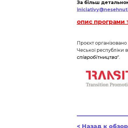
За більш детально
iniciativy@nesehnuti
опис програми 
Проєкт організовано
Чеської республіки 
співробітництва
".
< Назад к обзо