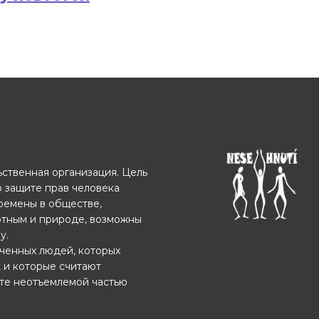
ственная организация. Цель
о защите прав человека
еремены в обществе,
отным и природе, возможны
у.
ченных людей, которых
, и которые считают
ете неотъемлемой частью