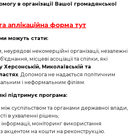
могу в організації Вашої громадянської
та аплікаційна форма тут
ми можуть стати:
и, неурядові некомерційні організації, незалежні
'єднання, місцеві асоціації та спілки, які
у Херсонській, Миколаївській та
ластях
. Допомога не надається політичним
рмальним і неформальним філіям.
які підтримує програма:
 між суспільством та органами державної влади,
ті в ухваленні рішень;
 інформації, моніторинг використання
з акцентом на кошти на реконструкцію.