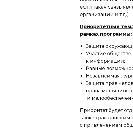
если такая связь яв
организации и т.д.)
Приоритетные тема
рамках программы:
Защита окружающе
Участие обществе
к информации;
Равные возможнос
Независимая журн
Защита прав чело
права меньшинст
и малообеспеченн
Приоритет будет отд
также гражданским
с привлечением общ