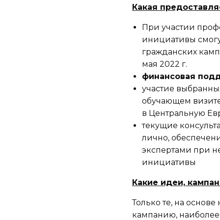
Какая предоставл
При участии проф
инициативы смогу
гражданских кампа
мая 2022 г.
финансовая подд
участие выбранны
обучающем визит
в Центральную Евр
текущие консульт
лично, обеспечен
экспертами при н
инициативы
Какие идеи, кампа
Только те, на основ
кампанию, наиболее