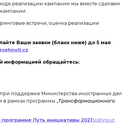
в ходе реализации кампании мы вместе сделаем
 кампании.
ринговые встречи, оценка реализации
лайте Ваши заявки (бланк ниже) до
5 мая
sehnuti.cz
й информацией обращайтесь:
 при поддержке Министерства иностранных дел
 в рамках программы „
Т
рансформационного
в программе Путь инициативы 2021
Stáhnout