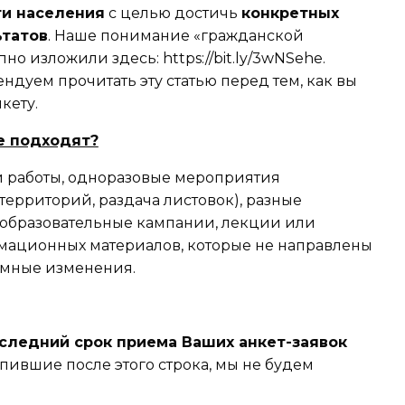
и населения
с целью достичь
конкретных
ьтатов
. Наше понимание «гражданской
о изложили здесь: https://bit.ly/3wNSehe.
ндуем прочитать эту статью перед тем, как вы
кету.
е подходят?
 работы, одноразовые мероприятия
 территорий, раздача листовок), разные
 образовательные кампании, лекции или
мационных материалов, которые не направлены
емные изменения.
следний срок приема Ваших анкет-заявок
пившие после этого строка, мы не будем