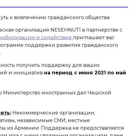
Путь к вовлечению гражданского общества
ская организация NESEHNUTÍ в партнерстве с
мобилизации и содействия
приглашают вас
программе поддержки развития гражданского
.
жность получить поддержку для ваших
ний и инициатив
на период с июня 2021 по май
ы
:
Министерство иностранных дел Чешской
нять
:
Некоммерческие организации,
тивы, независимые СМИ, местные
ы из Армении. Поддержка не предоставляется
ям или с ними связанным организациям, даже