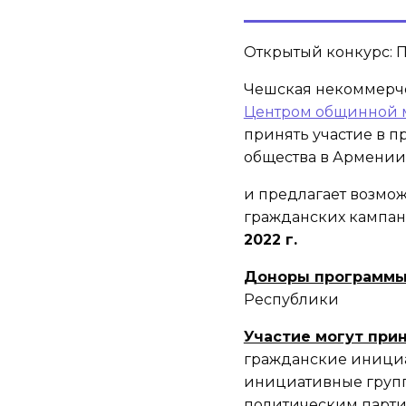
Открытый конкурс: 
Чешская некоммерче
Центром общинной 
принять участие в 
общества в Армении
и предлагает возмо
гражданских кампа
2022 г.
Доноры программ
Республики
Участие могут при
гражданские инициа
инициативные групп
политическим парти