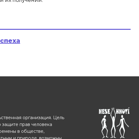
и их получении.
успеха
ственная организация. Цель
о защите прав человека
еремены в обществе,
отным и природе, возможны