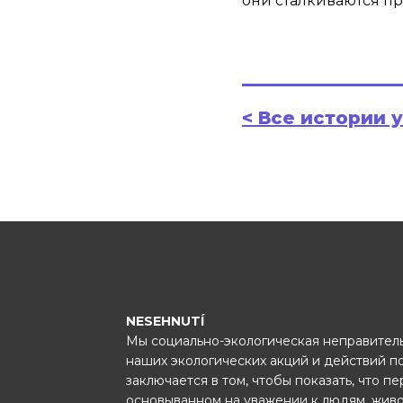
они сталкиваются пр
< Все истории 
NESEHNUTÍ
Мы социально-экологическая неправитель
наших экологических акций и действий п
заключается в том, чтобы показать, что п
основыванном на уважении к людям, жив