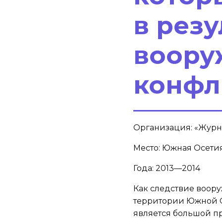
в резу
воору
конфл
Организация: «Журна
Место: Южная Осети
Года: 2013—2014
Как следствие воор
территории Южной О
является большой п