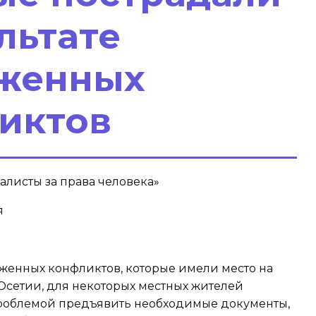
льтате
женных
иктов
листы за права человека»
я
уженных конфликтов, которые имели место на
сетии, для некоторых местных жителей
роблемой предъявить необходимые документы,