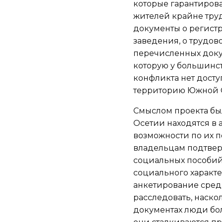
которые гарантирова
жителей крайне труд
документы о регистр
заведения, о трудово
перечисленных доку
которую у большинс
конфликта нет доступ
территорию Южной 
Смыслом проекта бы
Осетии находятся в 
возможности по их 
владельцам подтвер
социальных пособий
социального характе
анкетирование сред
расследовать, наско
документах люди бо