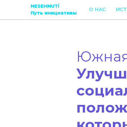
NESEHNUTÍ
О НАС
ИС
Путь инициативы
Южная
Улучш
социа
полож
котор