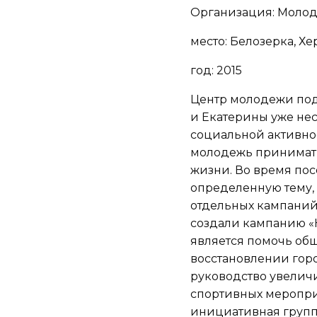
Организация: Молод
место: Белозерка, Хе
год: 2015
Центр молодежи под
и Екатерины уже не
социальной активно
молодежь принимать
жизни. Во время по
определенную тему,
отдельных кампаний 
создали кампанию «
является помочь об
восстановлении горо
руководство увелич
спортивных меропри
инициативная групп