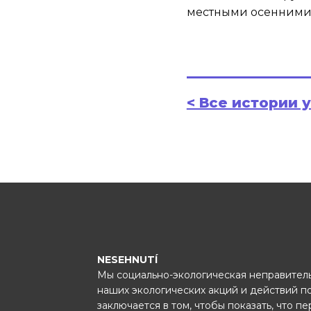
местными осенними
< Все истории 
NESEHNUTÍ
Мы социально-экологическая неправитель
наших экологических акций и действий п
заключается в том, чтобы показать, что п