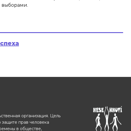
 выборами.
успеха
ственная организация. Цель
о защите прав человека
еремены в обществе,