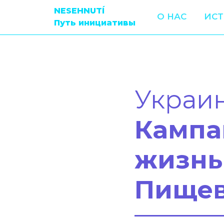
NESEHNUTÍ
О НАС
ИС
Путь инициативы
Украи
Кампа
жизнь
Пищев