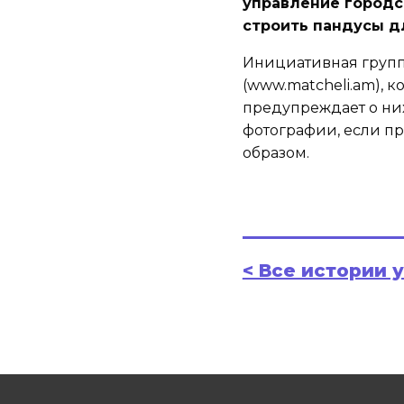
управление городск
строить пандусы д
Инициативная групп
(www.matcheli.am), 
предупреждает о них
фотографии, если пр
образом.
< Все истории 