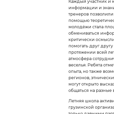
Каждый участник и 
информации и знани
тренеров позволили 
помощью теоретическ
молодёжи стала пло
обмениваться инфор
критически осмыслив
помогать друг другу
протяжении всей ле
атмосфера сотруднич
веселья. Ребята отм
опыта, но также воз
регионов, этнических
могут открыто выска
общаться на разные 
Летняя школа активи
грузинской организа
только давними пар