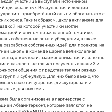
каждая участница выступали источником
й для остальных. Выступления и лекции
укрепить приобретённый опыт и обогатить его с
их основ. Таким образом, школа активизма для
щадкой, на которой участники могли
мацией и опытом по заявленной тематике,
ать собственные опыт и убеждения, а также
 в разработке собственных идей для проектов. на
тней школы в команде царила великолепная
ества, открытости, взаимопонимания и, конечно,
етили важность не только полученных знаний и
можности общения с представителями разных
 групп и суб-культур. Для них было важно, что
зывать свою точку зрения, дискутировать и
важные для них темы.
зма была организована в партнерстве с
цией Абзаинтерконт, которые являются не
тнерами NESEHNUTI, но и опытными экспертами