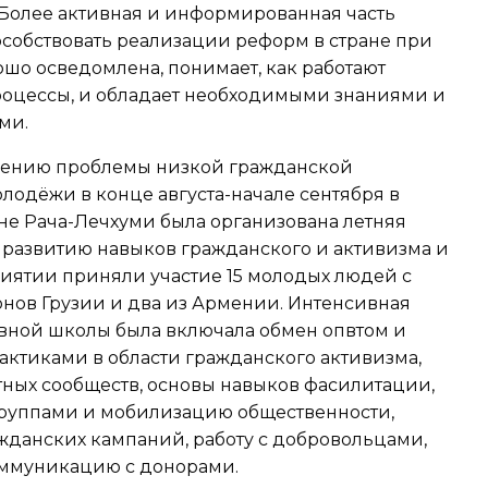
Более активная и информированная часть
собствовать реализации реформ в стране при
рошо осведомлена, понимает, как работают
оцессы, и обладает необходимыми знаниями и
ми.
шению проблемы низкой гражданской
лодёжи в конце августа-начале сентября в
не Рача-Лечхуми была организована летняя
 развитию навыков гражданского и активизма и
риятии приняли участие 15 молодых людей с
нов Грузии и два из Армении. Интенсивная
ной школы была включала обмен опвтом и
ктиками в области гражданского активизма,
тных сообществ, основы навыков фасилитации,
группами и мобилизацию общественности,
жданских кампаний, работу с добровольцами,
оммуникацию с донорами.