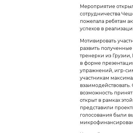
Мероприятие открыл
сотрудничества Чешс
пожелала ребятам ак
успехов в реализаци
Мотивировать участ
развить полученные
тренерки из Грузии,
в форме презентаци
упражнений, игр-сим
участникам максима
взаимодействовать.
возможность принять
открыт в рамках это
представили проекты
голосования были в
микрофинансирован