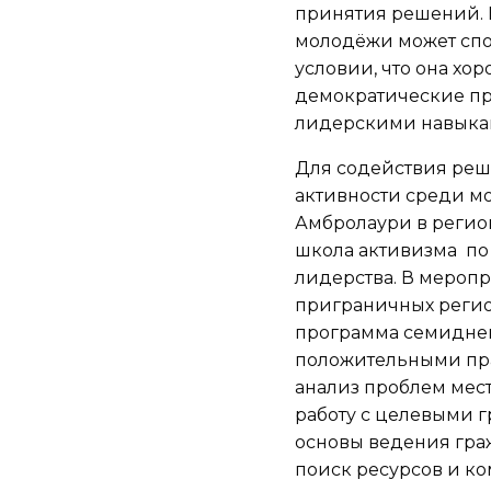
принятия решений. 
молодёжи может спо
условии, что она хо
демократические пр
лидерскими навыка
Для содействия ре
активности среди мо
Амбролаури в регио
школа активизма по
лидерства. В мероп
приграничных регио
программа семиднев
положительными пра
анализ проблем мес
работу с целевыми 
основы ведения гра
поиск ресурсов и к