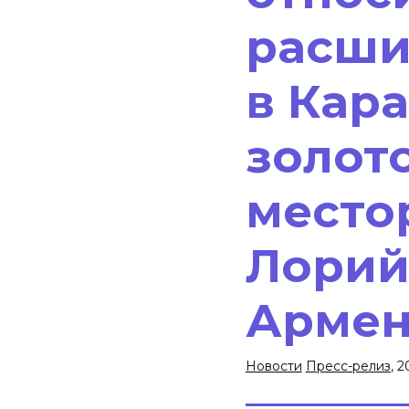
расши
в Кар
золот
место
Лорий
Арме
Новости
Пресс-релиз
, 