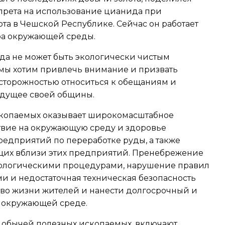
прета на использование цианида при
а в Чешской Республике. Сейчас он работает
ра окружающей среды.
да не может быть экологически чистым
 мы хотим привлечь внимание и призвать
осторожностью относиться к обещаниям и
удущее своей общины.
копаемых оказывает широкомасштабное
твие на окружающую среду и здоровье
редприятий по переработке руды, а также
их вблизи этих предприятий. Пренебрежение
ологическими процедурами, нарушение правил
и и недостаточная техническая безопасность
тво жизни жителей и нанести долгосрочный и
 окружающей среде.
 добычей полезных ископаемых, включают