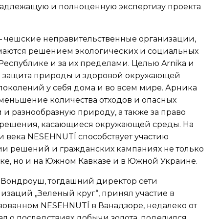
адлежащую и полноценную экспертизу проекта
 – чешские неправительственные организации,
маются решением экологических и социальных
еспублике и за их пределами. Целью Arnika и
я защита природы и здоровой окружающей
околений у себя дома и во всем мире. Арника
уменьшение количества отходов и опасных
 и разнообразную природу, а также за право
решения, касающиеся окружающей среды. На
и века NESEHNUTÍ способствует участию
ии решений и гражданских кампаниях не только
е, но и на Южном Кавказе и в Южной Украине.
ь Вондроуш, тогдашний директор сети
изаций „Зеленый круг“, принял участие в
изованном NESEHNUTÍ в Ванадзоре, недалеко от
ал о последствиях добычи золота, поделился