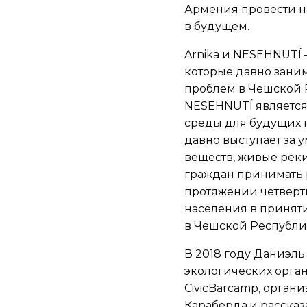
Армения провести н
в будущем.
Arnika и NESEHNUTÍ
которые давно зани
проблем в Чешской Р
NESEHNUTÍ являетс
среды для будущих п
давно выступает за 
веществ, живые реки
граждан принимать 
протяжении четверт
населения в принят
в Чешской Республик
В 2018 году Даниэл
экологических орган
CivicBarcamp, орган
Караберда,и рассказ