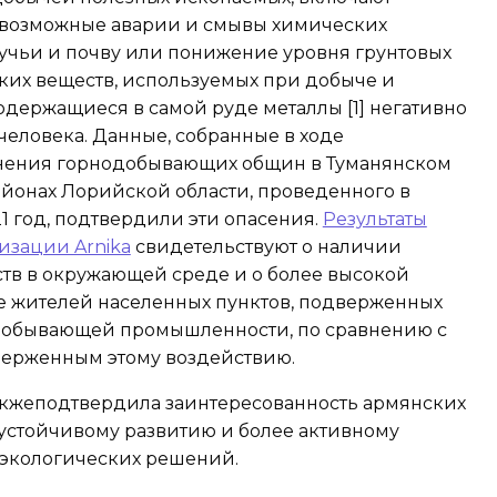
 возможные аварии и смывы химических
ручьи и почву или понижение уровня грунтовых
ких веществ, используемых при добыче и
одержащиеся в самой руде металлы [1] негативно
человека. Данные, собранные в ходе
нения горнодобывающих общин в Туманянском
айонах Лорийской области, проведенного в
21 год, подтвердили эти опасения.
Результаты
изации Arnika
свидетельствуют о наличии
тв в окружающей среде и о более высокой
ье жителей населенных пунктов, подверженных
добывающей промышленности, по сравнению с
верженным этому воздействию.
кжеподтвердила заинтересованность армянских
 устойчивому развитию и более активному
 экологических решений.