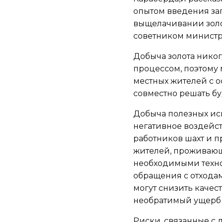
опытом введения за
выщелачивании золот
советником минист
Добыча золота никог
процессом, поэтому
местных жителей с 
совместно решать б
Добыча полезных ис
негативное воздейс
работников шахт и п
жителей, проживающ
необходимыми техн
обращения с отходам
могут снизить качес
необратимый ущерб
Риски, связанные с