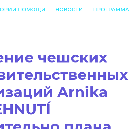
ТОРИИ ПОМОЩИ
НОВОСТИ
ПРОГРАММА
ение чешских
вительственных
изаций Arnika
EHNUTÍ
ительно плана