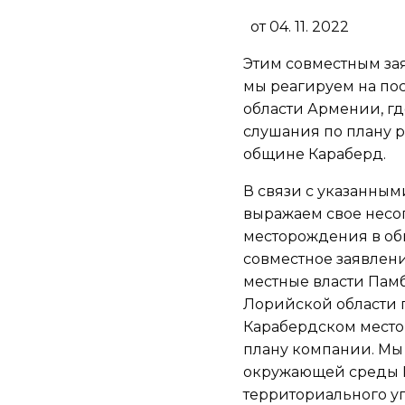
от 04. 11. 2022
Этим совместным за
мы реагируем на по
области Армении, гд
слушания по плану 
общине Караберд.
В связи с указанным
выражаем свое несо
месторождения в об
совместное заявлен
местные власти Па
Лорийской области 
Карабердском место
плану компании. Мы
окружающей среды 
территориального у