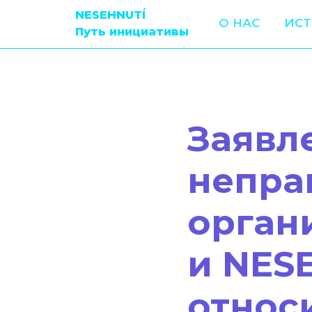
NESEHNUTÍ
О НАС
ИС
Путь инициативы
Заявл
непра
орган
и NES
относ