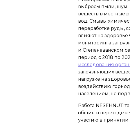
выбросы пыли, шум,
веществ в местные 
вод. Смывы химичес
переработке руды, с
влияют на здоровье 
мониторинга загряз
и Степанаванском р
период с 2018 по 20
исследования орган
загрязняющих вещес
нагрузке на здоров
воздействию горно
населением, не под
Работа NESEHNUTÍта
общин в переходе к
участию в принятии