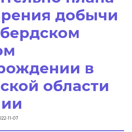
рения добычи
абердском
ом
рождении в
ской области
нии
2022-11-07