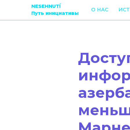
NESEHNUTÍ
О НАС
ИС
Путь инициативы
Досту
инфор
азерб
меньш
Марне