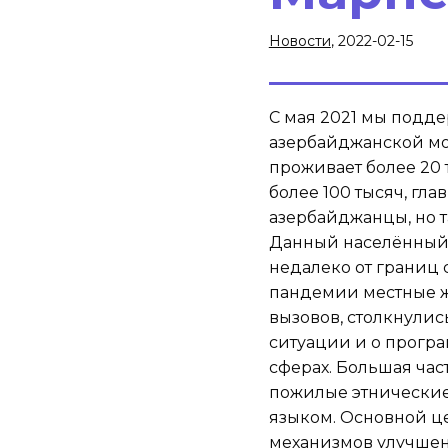
Новости
, 2022-02-15
С мая 2021 мы подд
азербайджанской мо
проживает более 20 
более 100 тысяч, гл
азербайджанцы, но т
Данный населённый 
недалеко от границ 
пандемии местные ж
вызовов, столкнули
ситуации и о прогр
сферах. Большая час
пожилые этнические
языком. Основной ц
механизмов улучшен