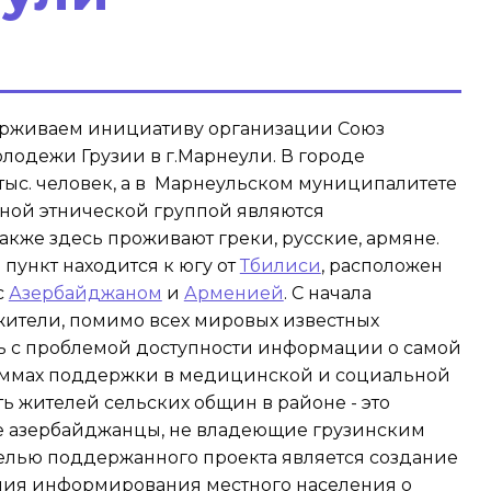
ерживаем инициативу организации Союз
лодежи Грузии в г.Марнеули. В городе
тыс. человек, а в Марнеульском муниципалитете
авной этнической группой являются
акже здесь проживают греки, русские, армяне.
пункт находится к югу от
Тбилиси
, расположен
с
Азербайджаном
и
Арменией
. С начала
ители, помимо всех мировых известных
сь с проблемой доступности информации о самой
аммах поддержки в медицинской и социальной
ть жителей сельских общин в районе - это
 азербайджанцы, не владеющие грузинским
елью поддержанного проекта является создание
ия информирования местного населения о