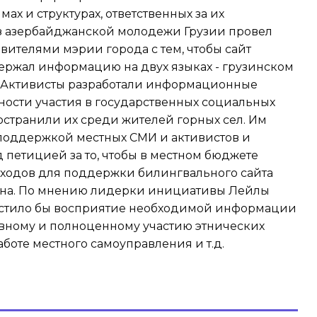
ах и структурах, ответственных за их
з азербайджанской молодежи Грузии провел
авителями мэрии города с тем, чтобы сайт
ржал информацию на двух языках - грузинском
 Активисты разработали информационные
ности участия в государственных социальных
странили их среди жителей горных сел. Им
 поддержкой местных СМИ и активистов и
 петицией за то, чтобы в местном бюджете
сходов для поддержки билингвального сайта
она. По мнению лидерки инициативы Лейлы
остило бы восприятие необходимой информации
вному и полноценному участию этнических
боте местного самоуправления и т.д.