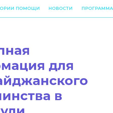
ТОРИИ ПОМОЩИ
НОВОСТИ
ПРОГРАММА
пная
мация для
айджанского
инства в
ули