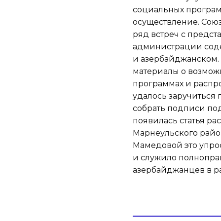
социальных программ
осуществление. Сою
ряд встреч с предст
администрации соде
и азербайджанском.
материалы о возмож
программах и распро
удалось заручиться
собрать подписи под
появилась статья ра
Марнеульского рай
Мамедовой это упр
и служило полнопра
азербайджанцев в ра