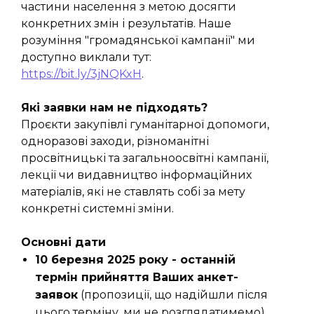
частини населення з метою досягти
конкретних змін і результатів. Наше
розуміння "громадянської кампанії" ми
доступно виклали тут:
https://bit.ly/3jNQKxH
.
Які заявки нам не підходять?
Проєкти закупівлі гуманітарної допомоги,
одноразові заходи, різноманітні
просвітницькі та загальноосвітні кампанії,
лекції чи видавництво інформаційних
матеріалів, які не ставлять собі за мету
конкретні системні зміни.
Основні дати
10 березня 2025 року - останній
термін прийняття Ваших анкет-
заявок
(пропозиції, що надійшли після
цього терміну, ми не розглядатимемо).